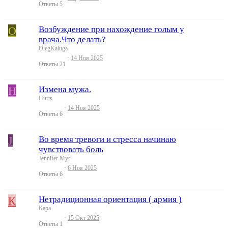
Ответы
5
O
Возбуждение при нахождение голым у
врача.Что делать?
OlegKaluga
14 Ноя 2025
Ответы
21
H
Измена мужа.
Hurts
14 Ноя 2025
Ответы
6
J
Во время тревоги и стресса начинаю
чувствовать боль
Jennifer Myr
6 Ноя 2025
Ответы
6
К
Нетрадиционная ориентация ( армия )
Кара
15 Окт 2025
Ответы
1