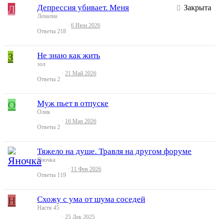
Л
Депрессия убивает. Меня
Закрыта
Ленална
6 Июн 2026
Ответы
218
З
Не знаю как жить
зол
21 Май 2026
Ответы
2
О
Муж пьет в отпуске
Олик
16 Мар 2026
Ответы
2
Тяжело на душе. Травля на другом форуме
Яночка
11 Фев 2026
Ответы
119
Н
Схожу с ума от шума соседей
Настя 45
25 Дек 2025