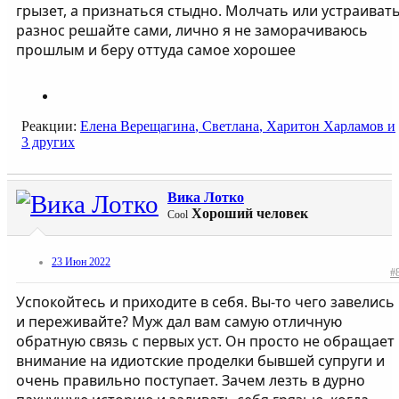
грызет, а признаться стыдно. Молчать или устраиват
разнос решайте сами, лично я не заморачиваюсь
прошлым и беру оттуда самое хорошее
Реакции:
Елена Верещагина
,
Светлана
,
Харитон Харламов
и
3 других
Вика Лотко
Хороший человек
Cool
23 Июн 2022
#
Успокойтесь и приходите в себя. Вы-то чего завелись
и переживайте? Муж дал вам самую отличную
обратную связь с первых уст. Он просто не обращает
внимание на идиотские проделки бывшей супруги и
очень правильно поступает. Зачем лезть в дурно