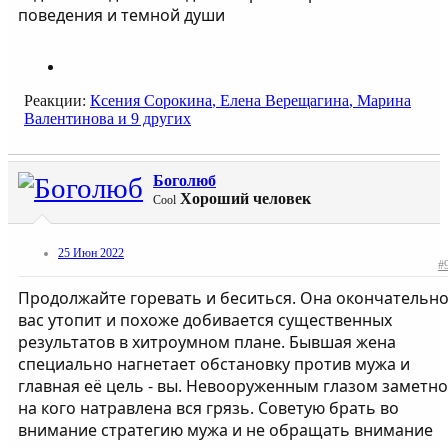
поведения и темной души
Реакции:
Ксения Сорокина
,
Елена Верещагина
,
Марина
Валентинова
и 9 других
Боголюб
Хороший человек
Cool
25 Июн 2022
#
Продолжайте горевать и беситься. Она окончательн
вас утопит и похоже добивается существенных
результатов в хитроумном плане. Бывшая жена
специально нагнетает обстановку против мужа и
главная её цель - вы. Невооруженным глазом заметно
на кого натравлена вся грязь. Советую брать во
внимание стратегию мужа и не обращать внимание