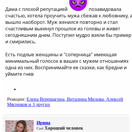
Дама с плохой репутацией
позавидовала
счастью, хотела проучить мужа сбежав к любовнику, 
вышло наоборот. Муж женился повторно и стал
счастливым выкинул прошлое из головы и живет
сегодняшним днем. Поступил мудро взяли бы пример
и смирились.
Есть подлые женщины и "соперница" имеющая
минимальный голосок в ваших с мужем отношениях
одна из них. Воспринимайте ее сказки, как бредни и
уймите гнев
Реакции:
Елена Верещагина
,
Виталина Милова
,
Алексей
Мясников
и 3 других
Ирина
Хороший человек
Cool