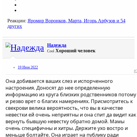
Реакции:
Яромир Воронков
,
Марта
,
Игорь Арбузов
и 54
других
Надежда
Хороший человек
Cool
19 Июн 2022
#
Она добивается ваших слез и испорченного
настроения. Доносят до нее определенную
информацию из круга близких родственников потому
и резво врет о благих намерениях. Присмотритесь к
свекрови велика вероятность, что вы в качестве
невестки ей очень неприятны и она спит да видит как
вернуть бывшую невестку обратно домой. Мамы
очень специфичны и хитры. Держите ухо востро и
меньше болтайте. Она играет на публику ради