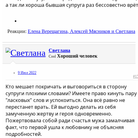
а так ли хороша бывшая супруга раз бессовестно врё
Реакции:
Елена Верещагина
,
Алексей Мясников
и
Светлана
Светлана
Хороший человек
Cool
9 Июл 2022
#1
Кто мешает покричать и выговориться в сторону
супруги плохими словами? Имеете право кинуть пару
"ласковых" слов и успокоиться. Она всё равно не
перестанет врать. Ей выгодно делать из себя
замученную жертву и героя одновременно.
Пожертвовала собой ради счастья мужа замалчивая
факт, что первой ушла к любовнику не объясняя
подробностей.