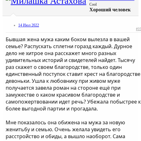
Cool
Хороший человек
14 Июл 2022
#1
Бывшая жена мужа каким боком вылезла в вашей
семье? Распускать сплетни горазд каждый. Дурное
дело не хитрое она расскажет много разных
удивительных историй и свидетелей найдет. Тысячу
раз скажет о своем благородстве, только один
единственный поступок ставит крест на благородстве
девоньки. Ушла к любовнику при живом муже
получается завела роман на стороне ещё при
замужестве о каком красивом благородстве и
самопожертвовании идет речь? Убежала побыстрее к
более выгодной партии и прогадала.
Мне показалось она обижена на мужа за новую
женитьбу и семью. Очень желала увидеть его
расстройство и обиды, а вышло наоборот. Сама