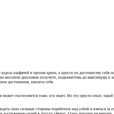
урсы альфачей и прочая хрень, а просто по достоинству себя оце
ть вы миллион дипломов получите, подкачаетемь до максимума и 
свои достижения, хвалить себя.
и может постесняется тоже, кто знает. Но это просто опыт, такой
идеть свои сильные стороны поработать над собой и взяться за 
и достижению целей в других сферах. Одно другому не мешает