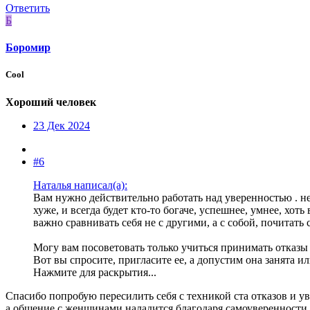
Ответить
Б
Боромир
Cool
Хороший человек
23 Дек 2024
#6
Наталья написал(а):
Вам нужно действительно работать над уверенностью . не к
хуже, и всегда будет кто-то богаче, успешнее, умнее, хо
важно сравнивать себя не с другими, а с собой, почитать 
Могу вам посоветовать только учиться принимать отказы
Вот вы спросите, пригласите ее, а допустим она занята ил
Нажмите для раскрытия...
Спасибо попробую пересилить себя с техникой ста отказов и ув
а общение с женщинами наладится благодаря самоуверенности 