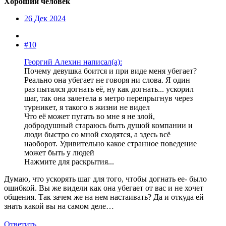
Хороший человек
26 Дек 2024
#10
Георгий Алехин написал(а):
Почему девушка боится и при виде меня убегает?
Реально она убегает не говоря ни слова. Я один
раз пытался догнать её, ну как догнать... ускорил
шаг, так она залетела в метро перепрыгнув через
турникет, я такого в жизни не видел
Что её может пугать во мне я не злой,
добродушный стараюсь быть душой компании и
люди быстро со мной сходятся, а здесь всё
наоборот. Удивительно какое странное поведение
может быть у людей
Нажмите для раскрытия...
Думаю, что ускорять шаг для того, чтобы догнать ее- было
ошибкой. Вы же видели как она убегает от вас и не хочет
общения. Так зачем же на нем настаивать? Да и откуда ей
знать какой вы на самом деле…
Ответить