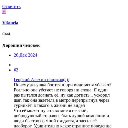
Ответить
V
Viktoria
Cool
Хороший человек
26 Дек 2024
#2
Георгий Алехин написал(а):
Почему девушка боится и при виде меня убегает?
Реально она убегает не говоря ни слова. Я один
раз пытался догнать её, ну как догнать... ускорил
шаг, так она залетела в метро перепрыгнув через
турникет, я такого в жизни не видел
Что её может пугать во мне я не злой,
добродушный стараюсь быть душой компании и
люди быстро со мной сходятся, а здесь всё
наоборот. Удивительно какое странное поведение