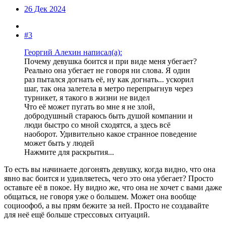
26 Дек 2024
#3
Георгий Алехин написал(а):
Почему девушка боится и при виде меня убегает?
Реально она убегает не говоря ни слова. Я один
раз пытался догнать её, ну как догнать... ускорил
шаг, так она залетела в метро перепрыгнув через
турникет, я такого в жизни не видел
Что её может пугать во мне я не злой,
добродушный стараюсь быть душой компании и
люди быстро со мной сходятся, а здесь всё
наоборот. Удивительно какое странное поведение
может быть у людей
Нажмите для раскрытия...
То есть вы начинаете догонять девушку, когда видно, что она
явно вас боится и удивляетесь, чего это она убегает? Просто
оставьте её в покое. Ну видно же, что она не хочет с вами даже
общаться, не говоря уже о большем. Может она вообще
социоофоб, а вы прям бежите за ней. Просто не создавайте
для неё ещё больше стрессовых ситуаций.