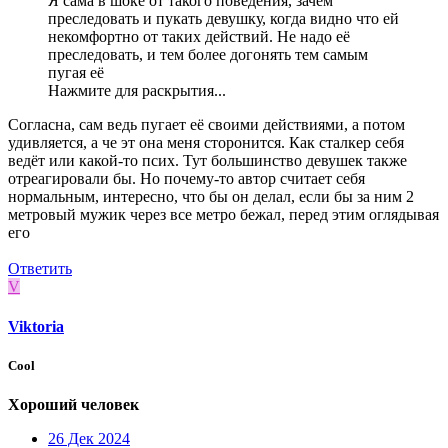
Я сама в шоке от такого поведения, зачем
преследовать и пукать девушку, когда видно что ей
некомфортно от таких действий. Не надо её
преследовать, и тем более догонять тем самым
пугая её
Нажмите для раскрытия...
Согласна, сам ведь пугает её своими действиями, а потом
удивляется, а че эт она меня сторонится. Как сталкер себя
ведёт или какой-то псих. Тут большинство девушек также
отреагировали бы. Но почему-то автор считает себя
нормальным, интересно, что бы он делал, если бы за ним 2
метровый мужик через все метро бежал, перед этим оглядывая
его
Ответить
V
Viktoria
Cool
Хороший человек
26 Дек 2024