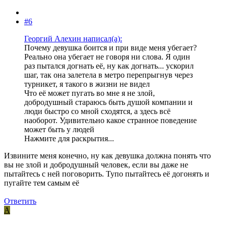
#6
Георгий Алехин написал(а):
Почему девушка боится и при виде меня убегает?
Реально она убегает не говоря ни слова. Я один
раз пытался догнать её, ну как догнать... ускорил
шаг, так она залетела в метро перепрыгнув через
турникет, я такого в жизни не видел
Что её может пугать во мне я не злой,
добродушный стараюсь быть душой компании и
люди быстро со мной сходятся, а здесь всё
наоборот. Удивительно какое странное поведение
может быть у людей
Нажмите для раскрытия...
Извините меня конечно, ну как девушка должна понять что
вы не злой и добродушный человек, если вы даже не
пытайтесь с ней поговорить. Тупо пытайтесь её догонять и
пугайте тем самым её
Ответить
А