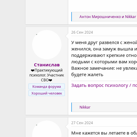
Р
Антон Мирошниченко
и
Nikkar
е
а
к
26 Сен 2024
ц
и
У меня друг развелся с жен
и
женился, она замуж вышла и
:
поддерживают крепкие отнош
людьми с которыми вам хор
Станислав
Важное замечание: не увлек
❤️Практикующий
будете жалеть
психолог. Участник
СВО❤️
Задать вопрос психологу / 
Команда форума
Хороший человек
Р
Nikkar
е
а
к
27 Сен 2024
ц
и
Мне кажется вы летаете в о
и