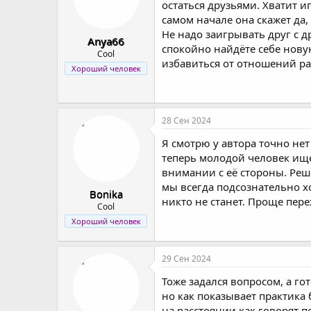
остаться друзьями. Хватит и
:
самом начале она скажет да,
Не надо заигрывать друг с 
Anya66
спокойно найдёте себе нову
Cool
избавиться от отношений ра
Хороший человек
28 Сен 2024
Я смотрю у автора точно не
теперь молодой человек ище
внимании с её стороны. Реш
мы всегда подсознательно 
Bonika
никто не станет. Проще пер
Cool
Хороший человек
29 Сен 2024
Тоже задался вопросом, а г
но как показывает практика
на расстоянии как говорят п