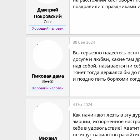
поздравили с праздниками и
Дмитрий
Покровский
Cool
Хороший человек
30 Сен 2024
Вы серьёзно надеетесь оста
досуге и любви, какие там 
над собой, называется ни с
Тянет тогда держался бы д
Пиковая дама
и поздно пить боржоми когд
🃏♣️♣️🎲
Хороший человек
4 Окт 2024
Как начинают лезть в эту д
эмоции, испорченное настрое
себе в удовольствие? Хвати
не ищут вариантов разойтис
Михаил