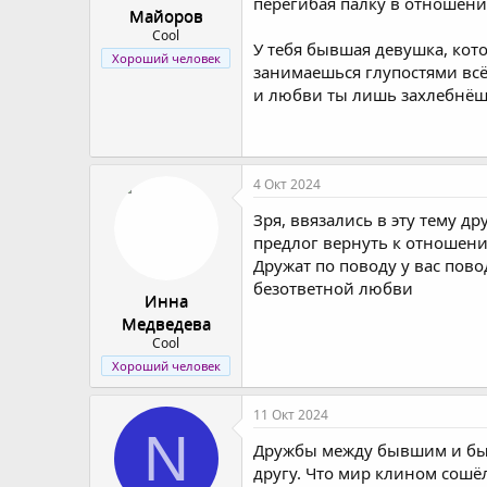
перегибая палку в отношени
Майоров
Cool
У тебя бывшая девушка, кот
Хороший человек
занимаешься глупостями всё 
и любви ты лишь захлебнёш
4 Окт 2024
Зря, ввязались в эту тему 
предлог вернуть к отношени
Дружат по поводу у вас пово
безответной любви
Инна
Медведева
Cool
Хороший человек
11 Окт 2024
N
Дружбы между бывшим и быв
другу. Что мир клином сошё