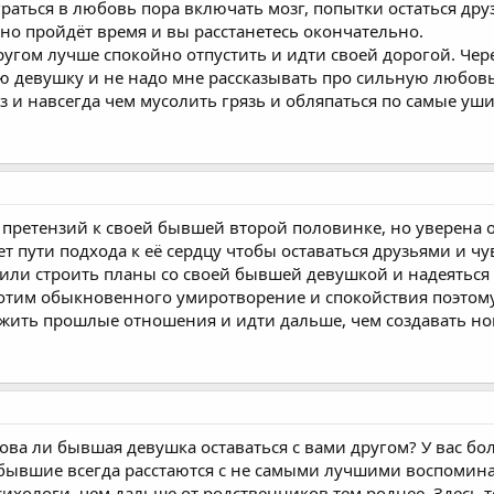
граться в любовь пора включать мозг, попытки остаться др
 но пройдёт время и вы расстанетесь окончательно.
другом лучше спокойно отпустить и идти своей дорогой. Че
ю девушку и не надо мне рассказывать про сильную любовь
з и навсегда чем мусолить грязь и обляпаться по самые уш
т претензий к своей бывшей второй половинке, но уверена
т пути подхода к её сердцу чтобы оставаться друзьями и чу
или строить планы со своей бывшей девушкой и надеяться
хотим обыкновенного умиротворение и спокойствия поэтом
ежить прошлые отношения и идти дальше, чем создавать н
отова ли бывшая девушка оставаться с вами другом? У вас б
 бывшие всегда расстаются с не самыми лучшими воспомина
сихологи, чем дальше от родственников тем роднее. Здесь т