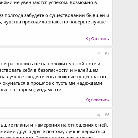
узьями не увенчаются успехом. Возможно в
рез полгода забудете о существовании бывшей и
, чувства проходила знаю, но поверьте лучше
и
Ответить
#7
 они разошлись не на положительной ноте и
вствовать себя в безопасности и малейшем
 на лучшее. люди очень сложные существа, но
у окунаться в прошлое с пустыми надеждами
овые на старом фундаменте
Ответить
#8
ольшие планы и намерения на отношения с ней,
ниями друг о друге поэтому лучше держаться
от же принцип. Созвонились раз в месяц,