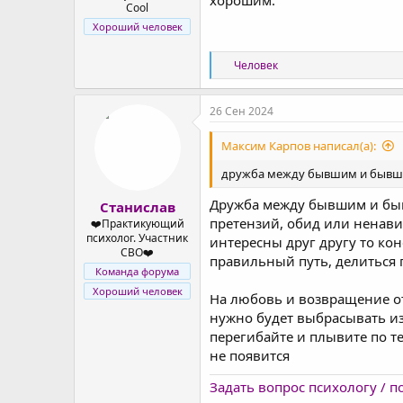
хорошим.
Cool
Хороший человек
Р
Человек
е
а
к
26 Сен 2024
ц
и
Максим Карпов написал(а):
и
:
дружба между бывшим и бывш
Дружба между бывшим и бывш
Станислав
претензий, обид или ненави
❤️Практикующий
психолог. Участник
интересны друг другу то ко
СВО❤️
правильный путь, делиться
Команда форума
Хороший человек
На любовь и возвращение от
нужно будет выбрасывать из 
перегибайте и плывите по т
не появится
Задать вопрос психологу / 