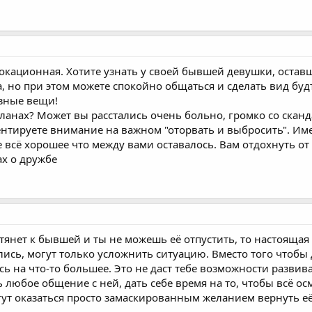
окационная. Хотите узнать у своей бывшей девушки, оставши
а, но при этом можете спокойно общаться и сделать вид бу
азные вещи!
ланах? Может вы расстались очень больно, громко со скан
нтируете внимание на важном "оторвать и выбросить". Имен
 всё хорошее что между вами оставалось. Вам отдохнуть от
х о дружбе
 тянет к бывшей и ты не можешь её отпустить, то настояща
ались, могут только усложнить ситуацию. Вместо того чтоб
сь на что-то большее. Это не даст тебе возможности разви
любое общение с ней, дать себе время на то, чтобы всё ос
т оказаться просто замаскированным желанием вернуть её