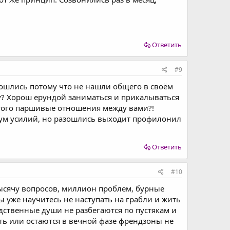
Ответить
#9
зошлись потому что не нашли общего в своём
у? Хорош ерундой заниматься и прикалываться
з того паршивые отношения между вами?!
мум усилий, но разошлись выходит профилонил
Ответить
#10
тысячу вопросов, миллион проблем, бурные
ы уже научитесь не наступать на грабли и жить
дственные души не разбегаются по пустякам и
ть или остаются в вечной фазе френдзоны не