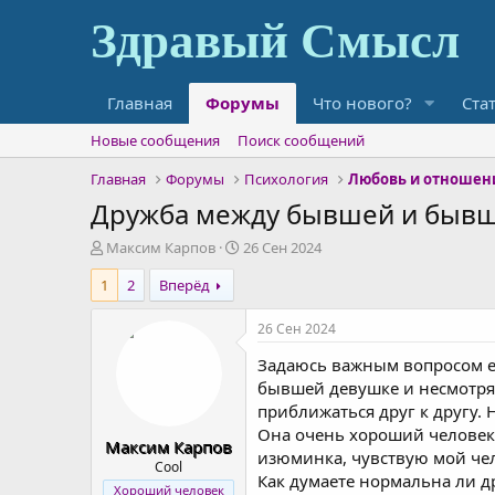
Главная
Форумы
Что нового?
Ста
Новые сообщения
Поиск сообщений
Главная
Форумы
Психология
Любовь и отношен
Дружба между бывшей и быв
А
Д
Максим Карпов
26 Сен 2024
в
а
1
2
Вперёд
т
т
о
а
р
н
26 Сен 2024
т
а
Задаюсь важным вопросом е
е
ч
м
а
бывшей девушке и несмотря 
ы
л
приближаться друг к другу. 
а
Она очень хороший человек 
Максим Карпов
изюминка, чувствую мой чел
Cool
Как думаете нормальна ли д
Хороший человек