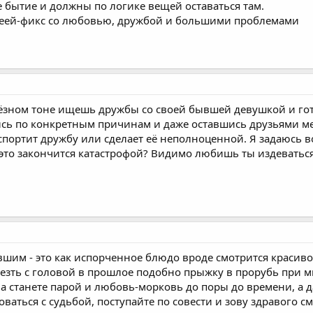
 бытие и должны по логике вещей оставаться там.
идеей-фикс со любовью, дружбой и большими проблемами
ьёзном тоне ищешь дружбы со своей бывшей девушкой и гот
ись по конкретным причинам и даже оставшись друзьями ме
спортит дружбу или сделает её неполноценной. Я задаюсь 
 это закончится катастрофой? Видимо любишь ты издевать
им - это как испорченное блюдо вроде смотрится красиво и
езть с головой в прошлое подобно прыжку в прорубь при мин
ва станете парой и любовь-морковь до поры до времени, а 
оваться с судьбой, поступайте по совести и зову здравого с