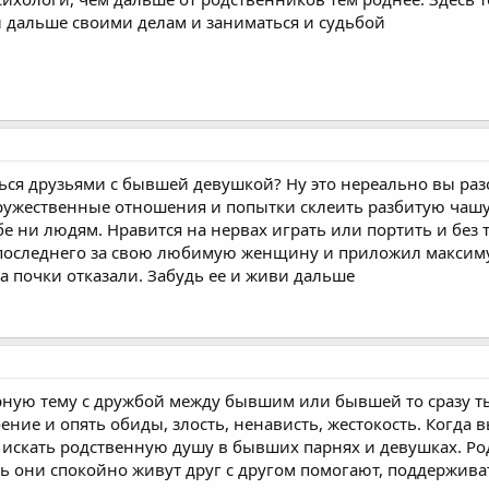
 дальше своими делам и заниматься и судьбой
ться друзьями с бывшей девушкой? Ну это нереально вы ра
дружественные отношения и попытки склеить разбитую чаш
ебе ни людям. Нравится на нервах играть или портить и бе
о последнего за свою любимую женщину и приложил макси
а почки отказали. Забудь ее и живи дальше
урную тему с дружбой между бывшим или бывшей то сразу 
ние и опять обиды, злость, ненависть, жестокость. Когда в
т искать родственную душу в бывших парнях и девушках. Ро
ь они спокойно живут друг с другом помогают, поддержива