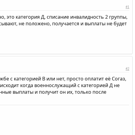
#1
, это категория Д, списание инвалидность 2 группы,
сывают, не положено, получается и выплаты не будет
#2
е с категорией В или нет, просто оплатит её Согаз,
оисходит когда военнослужащий с категорией Д не
нные выплаты и получит он их, только после