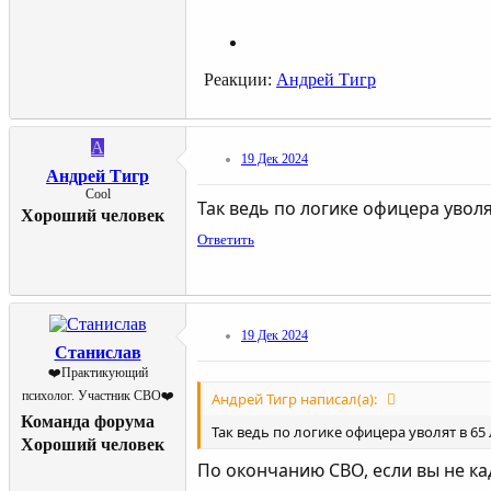
Реакции:
Андрей Тигр
А
19 Дек 2024
Андрей Тигр
Cool
Так ведь по логике офицера уволя
Хороший человек
Ответить
19 Дек 2024
Станислав
❤️Практикующий
психолог. Участник СВО❤️
Андрей Тигр написал(а):
Команда форума
Так ведь по логике офицера уволят в 65
Хороший человек
По окончанию СВО, если вы не к