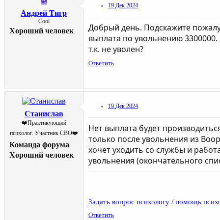
А
19 Дек 2024
Андрей Тигр
Cool
Добрый день. Подскажите пожалуй
Хороший человек
выплата по увольнению 3300000. 
т.к. не уволен?
Ответить
19 Дек 2024
Станислав
❤️Практикующий
Нет выплата будет производиться
психолог. Участник СВО❤️
только после увольнения из Воор
Команда форума
хочет уходить со службы и работ
Хороший человек
увольнения (окончательного спи
Задать вопрос психологу / помощь псих
Ответить