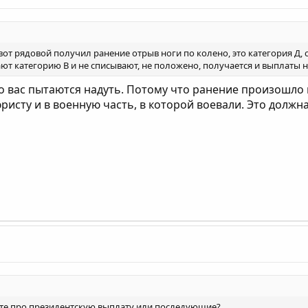
от рядовой получил ранение отрыв ноги по колено, это категория Д,
ют категорию В и не списывают, не положено, получается и выплаты не 
о вас пытаются надуть. Потому что ранение произошло 
ристу и в военную часть, в которой воевали. Это должна
ите про президентскую выплату или последующие?