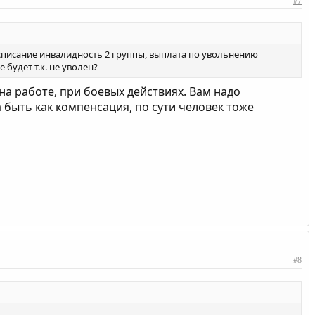
#7
 списание инвалидность 2 группы, выплата по увольнению
будет т.к. не уволен?
на работе, при боевых действиях. Вам надо
 быть как компенсация, по сути человек тоже
#8