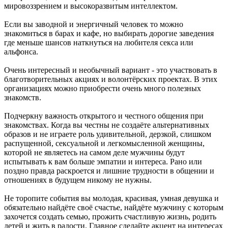
мировоззрением и высокоразвитым интеллектом.
Если вы заводной и энергичный человек то можно
знакомиться в барах и кафе, но выбирать дорогие заведения
где меньше шансов наткнуться на любителя секса или
альфонса.
Очень интересный и необычный вариант - это участвовать в
благотворительных акциях и волонтёрских проектах. В этих
организациях можно приобрести очень много полезных
знакомств.
Подчеркну важность открытого и честного общения при
знакомствах. Когда вы честны не создаёте альтернативных
образов и не играете роль удивительной, дерзкой, слишком
распущенной, сексуальной и легкомысленной женщины,
которой не являетесь на самом деле мужчины будут
испытывать к вам больше эмпатии и интереса. Рано или
поздно правда раскроется и лишние трудности в общении и
отношениях в будущем никому не нужны.
Не торопите события вы молодая, красивая, умная девушка и
обязательно найдёте своё счастье, найдёте мужчину с которым
захочется создать семью, прожить счастливую жизнь, родить
детей и жить в радости. Главное сделайте акцент на интересах