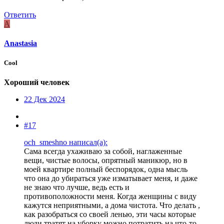
Ответить
A
Anastasia
Cool
Хороший человек
22 Дек 2024
#17
och_smeshno написал(а):
Сама всегда ухаживаю за собой, наглаженные
вещи, чистые волосы, опрятный маникюр, но в
моей квартире полный беспорядок, одна мысль
что она до убираться уже изматывает меня, и даже
не знаю что лучше, ведь есть и
противоположности меня. Когда женщины с виду
кажутся неприятными, а дома чистота. Что делать ,
как разобраться со своей ленью, эти часы которые
люди тратят на уборку можно потратить на что-то