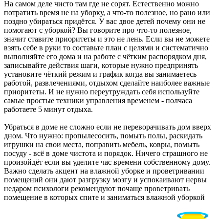
На самом деле чисто там где не сорят. Естественно можно
потратить время не на уборку, а что-то полезное, но рано или
поздно убираться придётся. У вас двое детей почему они не
помогают с уборкой? Вы говорите про что-то полезное,
значит ставите приоритеты и это не лень. Если вы не можете
взять себе в руки то составьте план с целями и систематично
выполняйте его дома и на работе с чётким распорядком дня,
записывайте действия шаги, которые нужно предпринять
установите чёткий режим и график когда вы занимаетесь
работой, развлечениями, отдыхом сделайте наиболее важные
приоритеты. И не нужно переутруждать себя используйте
самые простые техники управления временем - полчаса
работаете 5 минут отдыха.
Убраться в доме не сложно если не переворачивать дом вверх
дном. Что нужно: пропылесосить, помыть полы, раскидать
игрушки на свои места, поправить мебель, ковры, помыть
посуду - всё в доме чистота и порядок. Ничего страшного не
произойдёт если вы уделите час времени собственному дому.
Важно сделать акцент на влажной уборке и проветривании
помещений они дают разгрузку мозгу и успокаивают нервы
недаром психологи рекомендуют почаще проветривать
помещение в которых спите и заниматься влажной уборкой