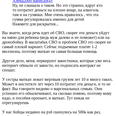
Алена2000 написал(а):
Ну, не слышала о таком. Но это странно, вдруг кто
то потратит деньги на плохие вещи, на алкоголь
там и на гулянки. Мне очень нравилось , что эта
сумма регулировалась именно для детей
Нажмите для раскрытия...
Вы знаете, когда речь идет об СВО, скорее эти деньги уйдут
на няню для ребенка (ведь муж далеко и не поможет) или на
дронобойку. В масштабах СВО и проблем СВО это скорее не
самый плохой вариант. Сейчас подъемные платят 1-2
миллиона, поэтому маткап не самая большая помощь
Другое дело, меня, нервируют завистники, которые уже весь
интернет обныли от зависти, но подписать контракт не
спешат.
У сестры маткап лежит мертвым грузом лет 10 и много таких.
Может в инститкте лет через 10 потратит эти деньги, и то не
факт. Вы говорите видимо о маргинальных семьях. Они
успешно его обналичивают, на сколько помню, поэтому кому
надо, и пособия пропьют, и маткап. Тут никак не
отрегулируешь
У нас бойцы недавно на рэб скинулись на 500к как раз,