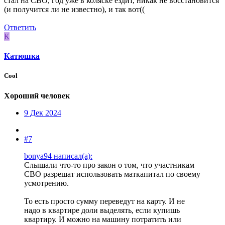
стал на СВО, год уже в коляске ездит, никак не восстановится
(и получится ли не известно), и так вот((
Ответить
К
Катюшка
Cool
Хороший человек
9 Дек 2024
#7
bonya94 написал(а):
Слышали что-то про закон о том, что участникам
СВО разрешат использовать маткапитал по своему
усмотрению.
То есть просто сумму переведут на карту. И не
надо в квартире доли выделять, если купишь
квартиру. И можно на машину потратить или