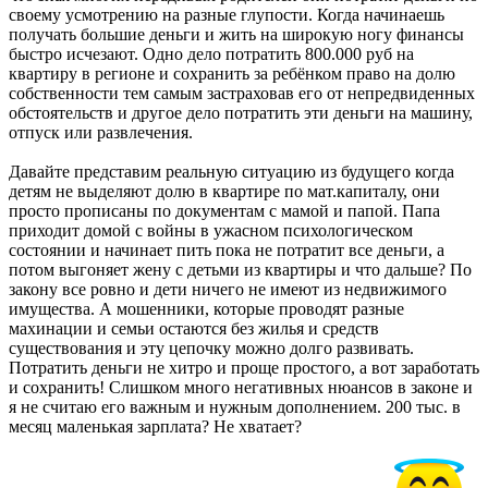
своему усмотрению на разные глупости. Когда начинаешь
получать большие деньги и жить на широкую ногу финансы
быстро исчезают. Одно дело потратить 800.000 руб на
квартиру в регионе и сохранить за ребёнком право на долю
собственности тем самым застраховав его от непредвиденных
обстоятельств и другое дело потратить эти деньги на машину,
отпуск или развлечения.
Давайте представим реальную ситуацию из будущего когда
детям не выделяют долю в квартире по мат.капиталу, они
просто прописаны по документам с мамой и папой. Папа
приходит домой с войны в ужасном психологическом
состоянии и начинает пить пока не потратит все деньги, а
потом выгоняет жену с детьми из квартиры и что дальше? По
закону все ровно и дети ничего не имеют из недвижимого
имущества. А мошенники, которые проводят разные
махинации и семьи остаются без жилья и средств
существования и эту цепочку можно долго развивать.
Потратить деньги не хитро и проще простого, а вот заработать
и сохранить! Слишком много негативных нюансов в законе и
я не считаю его важным и нужным дополнением. 200 тыс. в
месяц маленькая зарплата? Не хватает?