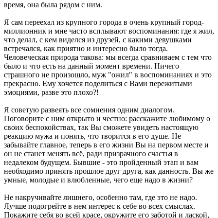
время, она была рядом с ним.
Я сам переехал из крупного города в очень крупный город-
миллионник и мне часто всплывают воспоминания: где я жил,
что делал, с кем виделся из друзей, с какими девушками
встречался, как приятно и интересно было тогда.
Человеческая природа такова: мы всегда сравниваем с тем что
было и что есть на данный момент времени. Ничего
страшного не произошло, муж "ожил" в воспоминаниях и это
прекрасно. Ему хочется поделиться с Вами пережитыми
эмоциями, разве это плохо?!
Я советую развеять все сомнения одним диалогом.
Поговорите с ним открыто и честно: расскажите любимому о
своих беспокойствах, так Вы сможете увидеть настоящую
реакцию мужа и понять, что творится в его душе. Не
забывайте главное, теперь в его жизни Вы на первом месте и
он не станет менять всё, ради призрачного счастья в
недалеком будущем. Бывшие - это пройденный этап и вам
необходимо принять прошлое друг друга, как данность. Вы же
умные, молодые и влюбленные, чего еще надо в жизни?
Не накручивайте лишнего, особенно там, где это не надо.
Лучше подогрейте в нем интерес к себе во всех смыслах.
Покажите себя во всей красе, окружите его заботой и лаской,