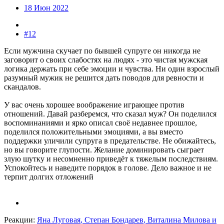
18 Июн 2022
#12
Если мужчина скучает по бывшей супруге он никогда не
заговорит о своих слабостях на людях - это чистая мужская
логика держать при себе эмоции и чувства. Ни один взрослый
разумный мужик не решится дать поводов для ревности и
скандалов.
У вас очень хорошее воображение играющее против
отношений. Давай разберемся, что сказал муж? Он поделился
воспоминаниями и ярко описал своё недавнее прошлое,
поделился положительными эмоциями, а вы вместо
поддержки уличили супруга в предательстве. Не обижайтесь,
но вы говорите глупости. Желание доминировать сыграет
злую шутку и несомненно приведёт к тяжелым последствиям.
Успокойтесь и наведите порядок в голове. Дело важное и не
терпит долгих отложений
Реакции:
Яна Луговая
,
Степан Бондарев
,
Виталина Милова
и