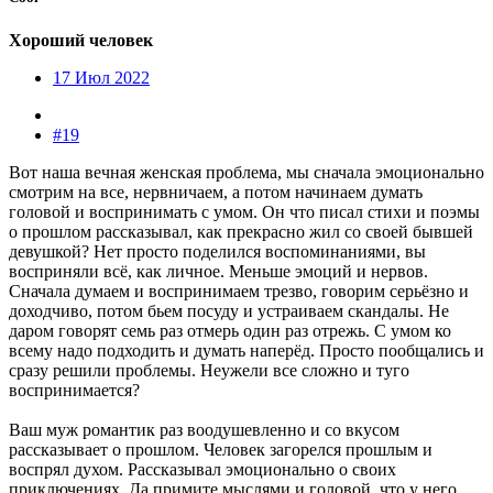
Хороший человек
17 Июл 2022
#19
Вот наша вечная женская проблема, мы сначала эмоционально
смотрим на все, нервничаем, а потом начинаем думать
головой и воспринимать с умом. Он что писал стихи и поэмы
о прошлом рассказывал, как прекрасно жил со своей бывшей
девушкой? Нет просто поделился воспоминаниями, вы
восприняли всё, как личное. Меньше эмоций и нервов.
Сначала думаем и воспринимаем трезво, говорим серьёзно и
доходчиво, потом бьем посуду и устраиваем скандалы. Не
даром говорят семь раз отмерь один раз отрежь. С умом ко
всему надо подходить и думать наперёд. Просто пообщались и
сразу решили проблемы. Неужели все сложно и туго
воспринимается?
Ваш муж романтик раз воодушевленно и со вкусом
рассказывает о прошлом. Человек загорелся прошлым и
воспрял духом. Рассказывал эмоционально о своих
приключениях. Да примите мыслями и головой, что у него