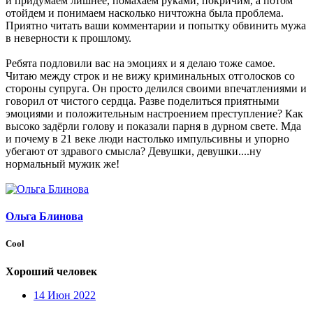
и придумаем лишнее, помахаем руками, покричим, а потом
отойдем и понимаем насколько ничтожна была проблема.
Приятно читать ваши комментарии и попытку обвинить мужа
в неверности к прошлому.
Ребята подловили вас на эмоциях и я делаю тоже самое.
Читаю между строк и не вижу криминальных отголосков со
стороны супруга. Он просто делился своими впечатлениями и
говорил от чистого сердца. Разве поделиться приятными
эмоциями и положительным настроением преступление? Как
высоко задёрли голову и показали парня в дурном свете. Мда
и почему в 21 веке люди настолько импульсивны и упорно
убегают от здравого смысла? Девушки, девушки....ну
нормальный мужик же!
Ольга Блинова
Cool
Хороший человек
14 Июн 2022