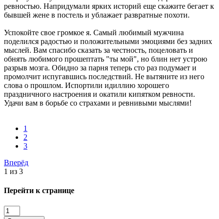
ревностью. Напридумали ярких историй еще скажите бегает к
бывшей жене в постель и ублажает развратные похоти.
Успокойте свое громкое я. Самый любимый мужчина
поделился радостью и положительными эмоциями без задних
мыслей. Вам спасибо сказать за честность, поцеловать и
обнять любимого прошептать "ты мой", но блин нет устрою
разрыв мозга. Обидно за парня теперь сто раз подумает и
промолчит испугавшись последствий. Не вытяните из него
слова о прошлом. Испортили идиллию хорошего
праздничного настроения и окатили кипятком ревности.
Удачи вам в борьбе со страхами и ревнивыми мыслями!
1
2
3
Вперёд
1 из 3
Перейти к странице