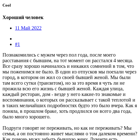
Cool
Хороший человек
11 Май 2022
#1
Познакомились с мужем через пол года, после моего
расставания с бывшим, на тот момент он расстался 4 месяца.
Все сразу хорошо начиналось и никаких сомнений в том, что
мы поженимся не было. В один из отпусков мы поехали через
город, в котором он жил со своей бывшей женой. Мы были
там всего сутки (транзитом), но за это время я чуть ли не
прожила всю его жизнь с бывшей женой. Каждая улица,
каждый ресторан, дом - везде у него какие-то знакомые и
воспоминания, о которых он рассказывает с такой теплотой и
в таких мельчайших подробностях будто это было вчера. Как я
поняла, в прошлом браке, хоть продлился он всего два года,
было много хорошего.
Подруги говорят не переживать, но как не переживать? Мы
семья, а он постоянно живет мыслями о том далеком времени?
Как помочь мужу забыть бывшую жену. Думаете есть