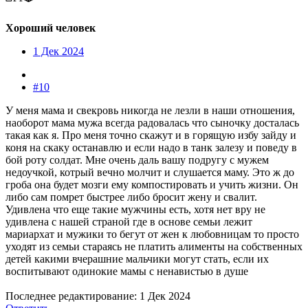
Хороший человек
1 Дек 2024
#10
У меня мама и свекровь никогда не лезли в наши отношения,
наоборот мама мужа всегда радовалась что сыночку досталась
такая как я. Про меня точно скажут и в горящую избу зайду и
коня на скаку останавлю и если надо в танк залезу и поведу в
бой роту солдат. Мне очень даль вашу подругу с мужем
недоучкой, котрый вечно молчит и слушается маму. Это ж до
гроба она будет мозги ему компостировать и учить жизни. Он
либо сам помрет быстрее либо бросит жену и свалит.
Удивлена что еще такие мужчины есть, хотя нет вру не
удивлена с нашей страной где в основе семьи лежит
мариархат и мужики то бегут от жен к любовницам то просто
уходят из семьи стараясь не платить алименты на собственных
детей какими вчерашние мальчики могут стать, если их
воспитывают одинокие мамы с ненавистью в душе
Последнее редактирование:
1 Дек 2024