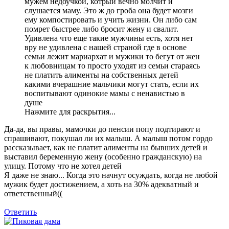
мужем недоучкой, котрый вечно молчит и
слушается маму. Это ж до гроба она будет мозги
ему компостировать и учить жизни. Он либо сам
помрет быстрее либо бросит жену и свалит.
Удивлена что еще такие мужчины есть, хотя нет
вру не удивлена с нашей страной где в основе
семьи лежит мариархат и мужики то бегут от жен
к любовницам то просто уходят из семьи стараясь
не платить алименты на собственных детей
какими вчерашние мальчики могут стать, если их
воспитывают одинокие мамы с ненавистью в
душе
Нажмите для раскрытия...
Да-да, вы правы, мамочки до пенсии попу подтирают и
спрашивают, покушал ли их малыш. А малыш потом гордо
рассказывает, как не платит алименты на бывших детей и
выставил беременную жену (особенно гражданскую) на
улицу. Потому что не хотел детей
Я даже не знаю... Когда это начнут осуждать, когда не любой
мужик будет достижением, а хоть на 30% адекватный и
ответственный((
Ответить