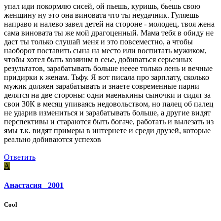
упал иди покормлю сисей, ой пьешь, куришь, бьешь свою
женщину ну это она виновата что ты неудачник. Гуляешь
направо и налево завел детей на стороне - молодец, твоя жена
сама виновата ты же мой драгоценный. Мама тебя в обиду не
даст ты только слушай меня и это повсеместно, а чтобы
наоборот поставить сына на место или воспитать мужиком,
чтобы хотел быть хозяинм в сеье, добиваться серьезных
результатов, зарабатывать больше нееее только лень и вечные
придирки к женам. Тьфу. Я вот писала про зарплату, сколько
мужик должен зарабатывать и знаете современные парни
делятся на две стороны: одни маенькины сыночки и сидят за
свои 30К в месяц упиваясь недовольством, но палец об палец
не ударив измениться и зарабатывать больше, а другие видят
перспективы и стараются быть богаче, работать и вылезать из
ямы т.к. видят примеры в интернете и среди друзей, которые
реально добиваются успехов
Ответить
А
Анастасия _2001
Cool