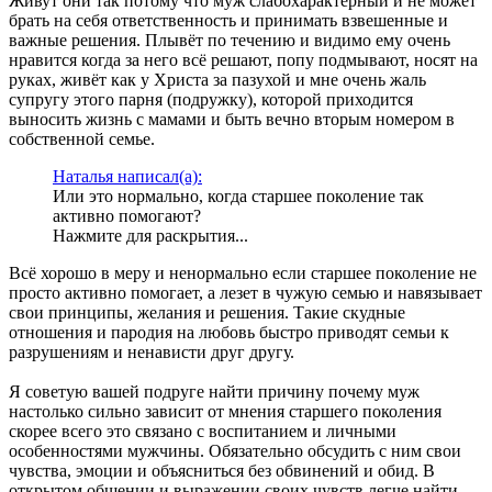
Живут они так потому что муж слабохарактерный и не может
брать на себя ответственность и принимать взвешенные и
важные решения. Плывёт по течению и видимо ему очень
нравится когда за него всё решают, попу подмывают, носят на
руках, живёт как у Христа за пазухой и мне очень жаль
супругу этого парня (подружку), которой приходится
выносить жизнь с мамами и быть вечно вторым номером в
собственной семье.
Наталья написал(а):
Или это нормально, когда старшее поколение так
активно помогают?
Нажмите для раскрытия...
Всё хорошо в меру и ненормально если старшее поколение не
просто активно помогает, а лезет в чужую семью и навязывает
свои принципы, желания и решения. Такие скудные
отношения и пародия на любовь быстро приводят семьи к
разрушениям и ненависти друг другу.
Я советую вашей подруге найти причину почему муж
настолько сильно зависит от мнения старшего поколения
скорее всего это связано с воспитанием и личными
особенностями мужчины. Обязательно обсудить с ним свои
чувства, эмоции и объясниться без обвинений и обид. В
открытом общении и выражении своих чувств легче найти