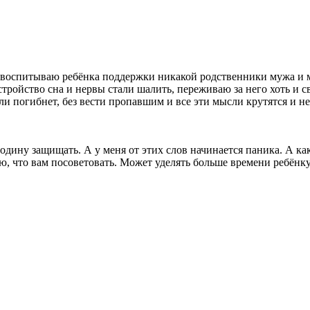
ма воспитываю ребёнка поддержки никакой родственники мужа и 
ройство сна и нервы стали шалить, переживаю за него хоть и с
и погибнет, без вести пропавшим и все эти мысли крутятся и не
одину защищать. А у меня от этих слов начинается паника. А как
наю, что вам посоветовать. Может уделять больше времени ребёнк