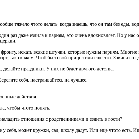
бще тяжело чтото делать, когда знаешь, что он там без еды, во
ин раз даже ездила к парням, это очень вдохновляет. Но у нас 
 церкви.
 фронту, искать всякие штучки, которые нужны парням. Многие п
рт, так скажем. Чтоб был свой прицел или еще что. Зависит от 
 делайте праздники. У них не будет другого детства.
регите себя, настраивайтесь на лучшее.
военные действия.
ила, чтобы чтото понять.
 наладить отношения с родственниками и ездить в гости?
у себя, может кружки, сад, школу дадут. Или еще чтото есть. Ищ