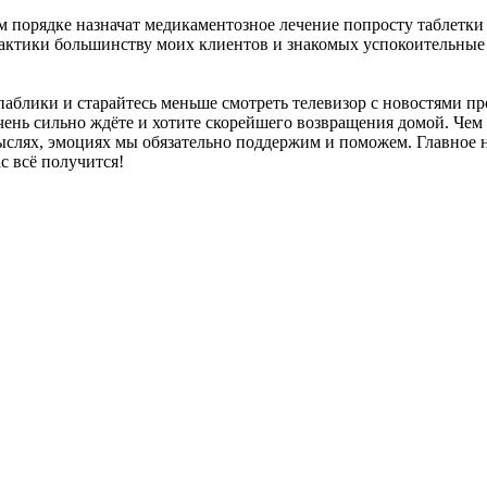
м порядке назначат медикаментозное лечение попросту таблетки 
практики большинству моих клиентов и знакомых успокоительные
блики и старайтесь меньше смотреть телевизор с новостями про
 очень сильно ждёте и хотите скорейшего возвращения домой. Чем
слях, эмоциях мы обязательно поддержим и поможем. Главное не 
ас всё получится!