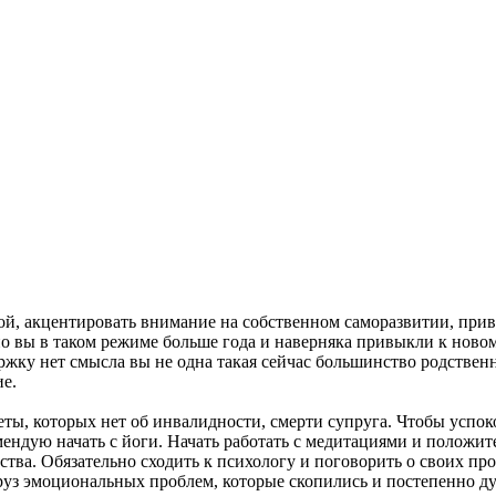
й, акцентировать внимание на собственном саморазвитии, прив
но вы в таком режиме больше года и наверняка привыкли к ново
ржку нет смысла вы не одна такая сейчас большинство родственн
ие.
ты, которых нет об инвалидности, смерти супруга. Чтобы успок
ендую начать с йоги. Начать работать с медитациями и положи
ва. Обязательно сходить к психологу и поговорить о своих про
груз эмоциональных проблем, которые скопились и постепенно ду