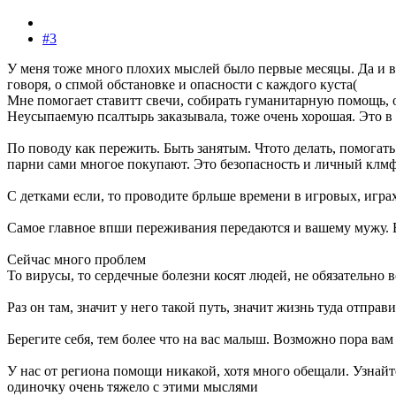
#3
У меня тоже много плохих мыслей было первые месяцы. Да и воо
говоря, о спмой обстановке и опасности с каждого куста(
Мне помогает ставитт свечи, собирать гуманитарную помощь, од
Неусыпаемую псалтырь заказывала, тоже очень хорошая. Это в
По поводу как пережить. Быть занятым. Чтото делать, помогать
парни сами многое покупают. Это безопасность и личный клмфо
С детками если, то проводите брльше времени в игровых, играх,
Самое главное впши переживания передаются и вашему мужу. Бе
Сейчас много проблем
То вирусы, то сердечные болезни косят людей, не обязательно 
Раз он там, значит у него такой путь, значит жизнь туда отправ
Берегите себя, тем более что на вас малыш. Возможно пора вам
У нас от региона помощи никакой, хотя много обещали. Узнайте 
одиночку очень тяжело с этими мыслями