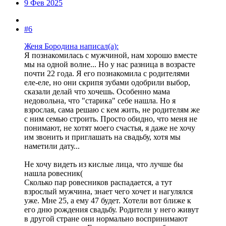
9 Фев 2025
#6
Женя Бородина написал(а):
Я познакомилась с мужчиной, нам хорошо вместе
мы на одной волне... Но у нас разница в возрасте
почти 22 года. Я его познакомила с родителями
еле-еле, но они скрипя зубами одобрили выбор,
сказали делай что хочешь. Особенно мама
недовольна, что "старика" себе нашла. Но я
взрослая, сама решаю с кем жить, не родителям же
с ним семью строить. Просто обидно, что меня не
понимают, не хотят моего счастья, я даже не хочу
им звонить и приглашать на свадьбу, хотя мы
наметили дату...
Не хочу видеть из кислые лица, что лучше бы
нашла ровесник(
Сколько пар ровесников распадается, а тут
взрослый мужчина, знает чего хочет и нагулялся
уже. Мне 25, а ему 47 будет. Хотели вот ближе к
его дню рождения свадьбу. Родители у него живут
в другой стране они нормально воспринимают