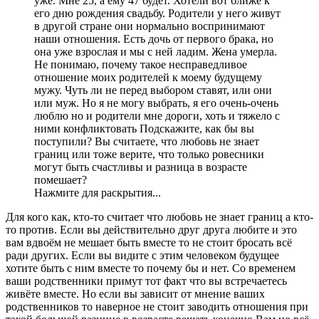
уже. Мне 25, а ему 47 будет. Хотели вот ближе к
его дню рождения свадьбу. Родители у него живут
в другой стране они нормально воспринимают
наши отношения. Есть дочь от первого брака, но
она уже взрослая и мы с ней ладим. Жена умерла.
Не понимаю, почему такое несправедливое
отношение моих родителей к моему будущему
мужу. Чуть ли не перед выбором ставят, или они
или муж. Но я не могу выбрать, я его очень-очень
люблю но и родители мне дороги, хоть и тяжело с
ними конфликтовать Подскажите, как бы вы
поступили? Вы считаете, что любовь не знает
границ или тоже верите, что только ровесники
могут быть счастливы и разница в возрасте
помешает?
Нажмите для раскрытия...
Для кого как, кто-то считает что любовь не знает границ а кто-
то против. Если вы действительно друг друга любите и это
вам вдвоём не мешает быть вместе то не стоит бросать всё
ради других. Если вы видите с этим человеком будущее
хотите быть с ним вместе то почему бы и нет. Со временем
ваши родственники примут тот факт что вы встречаетесь
живёте вместе. Но если вы зависит от мнение ваших
родственников то наверное не стоит заводить отношения при