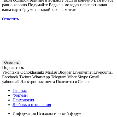
такой большой разнице в возрасте,решать конечно Вам но всё
равно хорошо Подумайте Ведь вы молодая перспективная
ваша партнёр уже не такой как вы хотели.
Ответить
Ответить
Поделиться:
Vkontakte
Odnoklassniki
Mail.ru
Blogger
Liveinternet
Livejournal
Facebook
Twitter
WhatsApp
Telegram
Viber
Skype
Gmail
yahoomail
Электронная почта
Поделиться
Ссылка
Главная
Форумы
Психология
Любовь и отношения
Информация Психологический форум