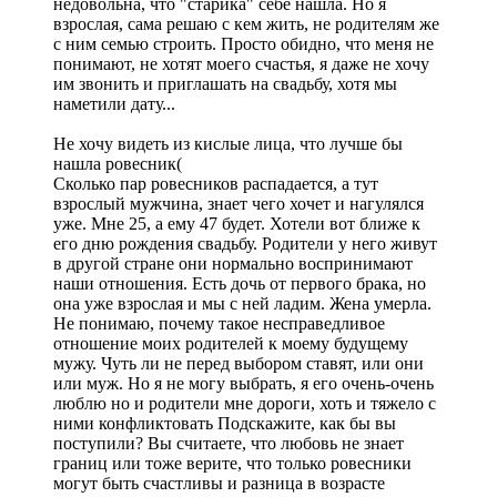
недовольна, что "старика" себе нашла. Но я
взрослая, сама решаю с кем жить, не родителям же
с ним семью строить. Просто обидно, что меня не
понимают, не хотят моего счастья, я даже не хочу
им звонить и приглашать на свадьбу, хотя мы
наметили дату...
Не хочу видеть из кислые лица, что лучше бы
нашла ровесник(
Сколько пар ровесников распадается, а тут
взрослый мужчина, знает чего хочет и нагулялся
уже. Мне 25, а ему 47 будет. Хотели вот ближе к
его дню рождения свадьбу. Родители у него живут
в другой стране они нормально воспринимают
наши отношения. Есть дочь от первого брака, но
она уже взрослая и мы с ней ладим. Жена умерла.
Не понимаю, почему такое несправедливое
отношение моих родителей к моему будущему
мужу. Чуть ли не перед выбором ставят, или они
или муж. Но я не могу выбрать, я его очень-очень
люблю но и родители мне дороги, хоть и тяжело с
ними конфликтовать Подскажите, как бы вы
поступили? Вы считаете, что любовь не знает
границ или тоже верите, что только ровесники
могут быть счастливы и разница в возрасте