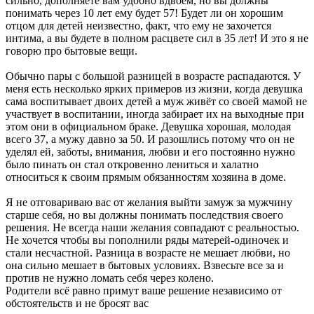
сильно, дополняете вам удобно вдвоём, но вы должны
понимать через 10 лет ему будет 57! Будет ли он хорошим
отцом для детей неизвестно, факт, что ему не захочется
интима, а вы будете в полном расцвете сил в 35 лет! И это я не
говорю про бытовые вещи.
Обычно пары с большой разницей в возрасте распадаются. У
меня есть несколько ярких примеров из жизни, когда девушка
сама воспитывает двоих детей а муж живёт со своей мамой не
участвует в воспитании, иногда забирает их на выходные при
этом они в официальном браке. Девушка хорошая, молодая
всего 37, а мужу давно за 50. И разошлись потому что он не
уделял ей, заботы, внимания, любви и его постоянно нужно
было пинать он стал откровенно лениться и халатно
относиться к своим прямым обязанностям хозяина в доме.
Я не отговариваю вас от желания выйти замуж за мужчину
старше себя, но вы должны понимать последствия своего
решения. Не всегда наши желания совпадают с реальностью.
Не хочется чтобы вы пополнили ряды матерей-одиночек и
стали несчастной. Разница в возрасте не мешает любви, но
она сильно мешает в бытовых условиях. Взвесьте все за и
против не нужно ломать себя через колено.
Родители всё равно примут ваше решение независимо от
обстоятельств и не бросят вас