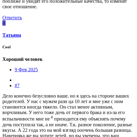
поближе и увидят его положительные качества, то изменят
свое отношение.
Ответить
T
Tатьяна
Cool
Хороший человек
9 Фев 2025
#7
Дело конечно безусловно ваше, но я здесь на стороне ваших
родителей. У нас с мужем разн ца 10 лет и мне уже с ним
становится иногда тяжело. Он стал менее активным,
ворчливым. У него тоже дочь от первого брака и из-за его
вспыльчивости мне не ⁰ приходится ему объяснять почему
дочь поступила так, а не иначе. Т.к. разное поколение, разные
вкусы. А 22 года это на мой взгляд ооочень большая разница.
Наверняка же вы хотите детей, но вы уверены, что ваш