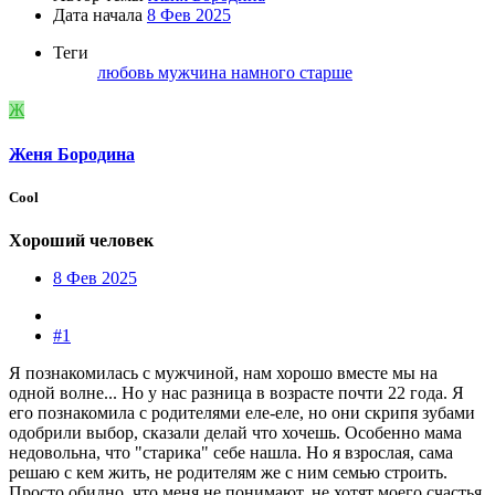
Дата начала
8 Фев 2025
Теги
любовь
мужчина намного старше
Ж
Женя Бородина
Cool
Хороший человек
8 Фев 2025
#1
Я познакомилась с мужчиной, нам хорошо вместе мы на
одной волне... Но у нас разница в возрасте почти 22 года. Я
его познакомила с родителями еле-еле, но они скрипя зубами
одобрили выбор, сказали делай что хочешь. Особенно мама
недовольна, что "старика" себе нашла. Но я взрослая, сама
решаю с кем жить, не родителям же с ним семью строить.
Просто обидно, что меня не понимают, не хотят моего счастья,