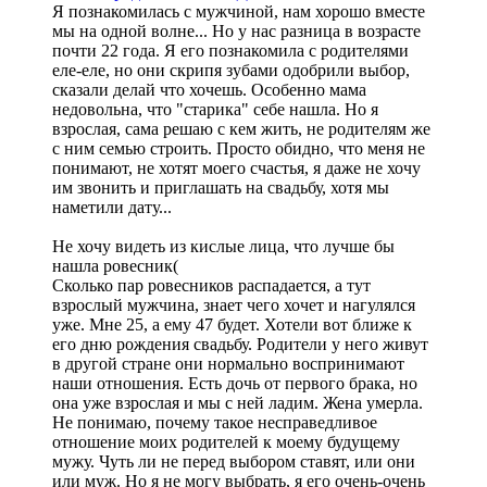
Я познакомилась с мужчиной, нам хорошо вместе
мы на одной волне... Но у нас разница в возрасте
почти 22 года. Я его познакомила с родителями
еле-еле, но они скрипя зубами одобрили выбор,
сказали делай что хочешь. Особенно мама
недовольна, что "старика" себе нашла. Но я
взрослая, сама решаю с кем жить, не родителям же
с ним семью строить. Просто обидно, что меня не
понимают, не хотят моего счастья, я даже не хочу
им звонить и приглашать на свадьбу, хотя мы
наметили дату...
Не хочу видеть из кислые лица, что лучше бы
нашла ровесник(
Сколько пар ровесников распадается, а тут
взрослый мужчина, знает чего хочет и нагулялся
уже. Мне 25, а ему 47 будет. Хотели вот ближе к
его дню рождения свадьбу. Родители у него живут
в другой стране они нормально воспринимают
наши отношения. Есть дочь от первого брака, но
она уже взрослая и мы с ней ладим. Жена умерла.
Не понимаю, почему такое несправедливое
отношение моих родителей к моему будущему
мужу. Чуть ли не перед выбором ставят, или они
или муж. Но я не могу выбрать, я его очень-очень