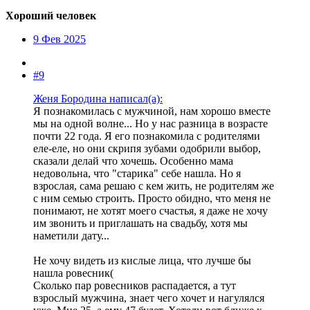
Хороший человек
9 Фев 2025
#9
Женя Бородина написал(а):
Я познакомилась с мужчиной, нам хорошо вместе
мы на одной волне... Но у нас разница в возрасте
почти 22 года. Я его познакомила с родителями
еле-еле, но они скрипя зубами одобрили выбор,
сказали делай что хочешь. Особенно мама
недовольна, что "старика" себе нашла. Но я
взрослая, сама решаю с кем жить, не родителям же
с ним семью строить. Просто обидно, что меня не
понимают, не хотят моего счастья, я даже не хочу
им звонить и приглашать на свадьбу, хотя мы
наметили дату...
Не хочу видеть из кислые лица, что лучше бы
нашла ровесник(
Сколько пар ровесников распадается, а тут
взрослый мужчина, знает чего хочет и нагулялся