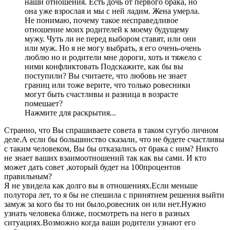
наши отношения. Есть дочь от первого брака, но
она уже взрослая и мы с ней ладим. Жена умерла.
Не понимаю, почему такое несправедливое
отношение моих родителей к моему будущему
мужу. Чуть ли не перед выбором ставят, или они
или муж. Но я не могу выбрать, я его очень-очень
люблю но и родители мне дороги, хоть и тяжело с
ними конфликтовать Подскажите, как бы вы
поступили? Вы считаете, что любовь не знает
границ или тоже верите, что только ровесники
могут быть счастливы и разница в возрасте
помешает?
Нажмите для раскрытия...
Странно, что Вы спрашиваете совета в таком сугубо личном
деле.А если бы большинство сказали, что не будете счастливы
с таким человеком, Вы бы отказались от брака с ним? Никто
не знает ваших взаимоотношений так как вы сами. И кто
может дать совет ,который будет на 100процентов
правильным?
Я не увидела как долго вы в отношениях.Если меньше
полутора лет, то я бы не спешила с принятием решения выйти
замуж за кого бы то ни было,ровесник он или нет.Нужно
узнать человека ближе, посмотреть на него в разных
ситуациях.Возможно когда ваши родители узнают его