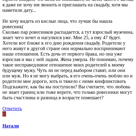
я даже не хочу им звонить и приглашать на свадьбу, хотя мы
наметили дату...
Не хочу видеть из кислые лица, что лучше бы нашла
ровесник(
Сколько пар ровесников распадается, а тут взрослый мужчина,
знает чего хочет и нагулялся уже. Мне 25, а ему 47 будет.
Хотели вот ближе к его дню рождения свадьбу. Родители у
него живут в другой стране они нормально воспринимают
наши отношения. Есть дочь от первого брака, но она уже
взрослая и мы с ней ладим. Жена умерла. Не понимаю, почему
такое несправедливое отношение моих родителей к моему
будущему мужу. Чуть ли не перед выбором ставят, или они
или муж. Но я не могу выбрать, я его очень-очень люблю но и
родители мне дороги, хоть и тяжело с ними конфликтовать
Подскажите, как бы вы поступили? Вы считаете, что любовь
не знает границ или тоже верите, что только ровесники могут
быть счастливы и разница в возрасте помешает?
Ответить
Н
Натали