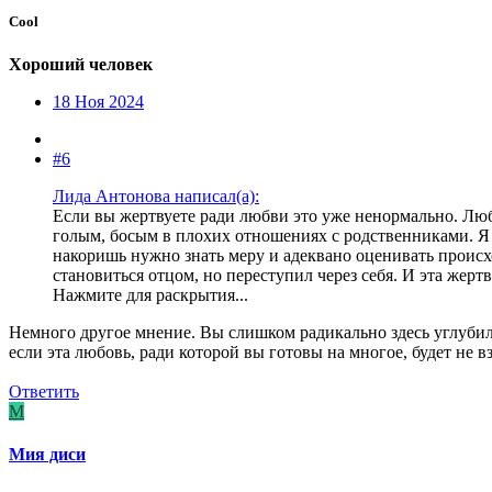
Cool
Хороший человек
18 Ноя 2024
#6
Лида Антонова написал(а):
Если вы жертвуете ради любви это уже ненормально. Любо
голым, босым в плохих отношениях с родственниками. Я
накоришь нужно знать меру и адеквано оценивать проис
становиться отцом, но переступил через себя. И эта жертв
Нажмите для раскрытия...
Немного другое мнение. Вы слишком радикально здесь углубилис
если эта любовь, ради которой вы готовы на многое, будет не в
Ответить
М
Мия диси