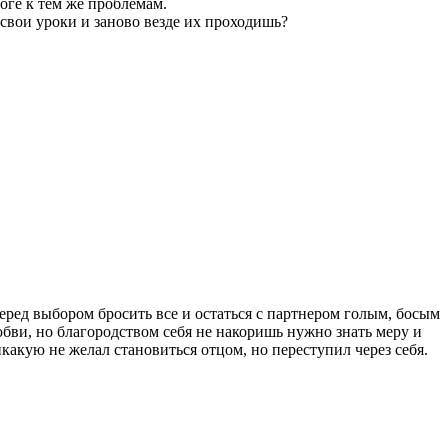
тоге к тем же проблемам.
, свои уроки и заново везде их проходишь?
еред выбором бросить все и остаться с партнером голым, босым
ви, но благородством себя не накоришь нужно знать меру и
акую не желал становиться отцом, но переступил через себя.