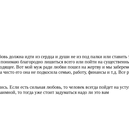
вь должна идти из сердца и души не из под палки или ставить т
 понимаю благородно лишиться всего или пойти на существенны
ходящее. Вот мой муж ради любви пошел на жертву и мы заберем
а чисто его она не подкосила семью, работу, финансы и т.д. Все 
ь. Если есть сильная любовь, то человек всегда пойдет на усту
заимной, то тогда уже стоит задуматься надо ли это вам