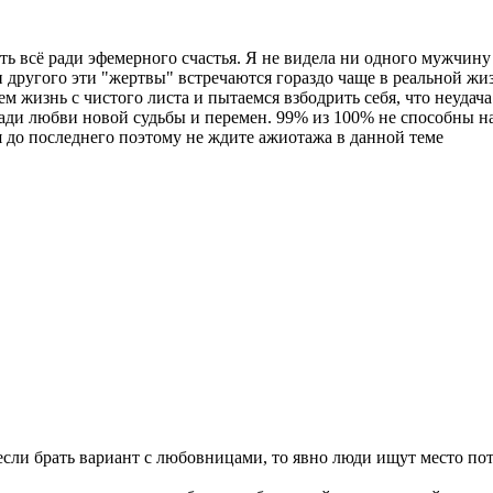
ть всё ради эфемерного счастья. Я не видела ни одного мужчи
и другого эти "жертвы" встречаются гораздо чаще в реальной жи
ем жизнь с чистого листа и пытаемся взбодрить себя, что неуда
ади любви новой судьбы и перемен. 99% из 100% не способны н
ся до последнего поэтому не ждите ажиотажа в данной теме
м если брать вариант с любовницами, то явно люди ищут место пот