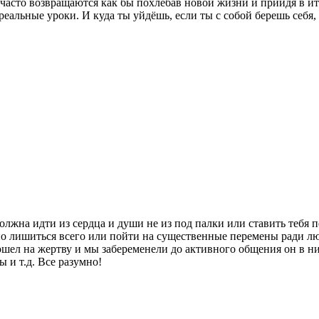
ы, часто возвращаются как бы похлебав новой жизни и прийдя в и
 реальные уроки. И куда ты уйдёшь, если ты с собой берешь себя
лжна идти из сердца и души не из под палки или ставить тебя п
 лишиться всего или пойти на существенные перемены ради люб
ел на жертву и мы забеременели до активного общения он в ник
ы и т.д. Все разумно!