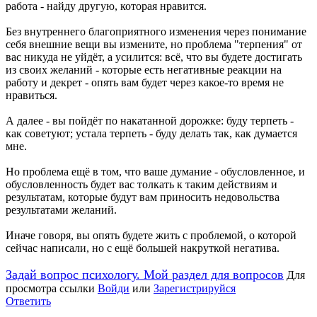
работа - найду другую, которая нравится.
Без внутреннего благоприятного изменения через понимание
себя внешние вещи вы измените, но проблема "терпения" от
вас никуда не уйдёт, а усилится: всё, что вы будете достигать
из своих желаний - которые есть негативные реакции на
работу и декрет - опять вам будет через какое-то время не
нравиться.
А далее - вы пойдёт по накатанной дорожке: буду терпеть -
как советуют; устала терпеть - буду делать так, как думается
мне.
Но проблема ещё в том, что ваше думание - обусловленное, и
обусловленность будет вас толкать к таким действиям и
результатам, которые будут вам приносить недовольства
результатами желаний.
Иначе говоря, вы опять будете жить с проблемой, о которой
сейчас написали, но с ещё большей накруткой негатива.
Задай вопрос психологу. Мой раздел для вопросов
Для
просмотра ссылки
Войди
или
Зарегистрируйся
Ответить