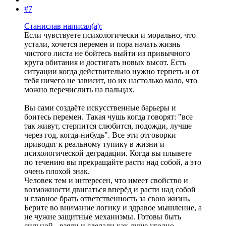
#7
Станислав написал(а):
Если чувствуете психологически и морально, что
устали, хочется перемен и пора начать жизнь
чистого листа не бойтесь выйти из привычного
круга обитания и достигать новых высот. Есть
ситуации когда действительно нужно терпеть и от
тебя ничего не зависит, но их настолько мало, что
можно перечислить на пальцах.
Вы сами создаёте искусственные барьеры и
боитесь перемен. Такая чушь когда говорят: "все
так живут, стерпится слюбится, подожди, лучше
через год, когда-нибудь". Все эти отговорки
приводят к реальному тупику в жизни и
психологической деградации. Когда вы плывете
по течению вы прекращайте расти над собой, а это
очень плохой знак.
Человек тем и интересен, что имеет свойство и
возможности двигаться вперёд и расти над собой
и главное брать ответственность за свою жизнь.
Берите во внимание логику и здравое мышление, а
не чужие защитные механизмы. Готовы быть
сильной - взяли и сделали как душе угодно