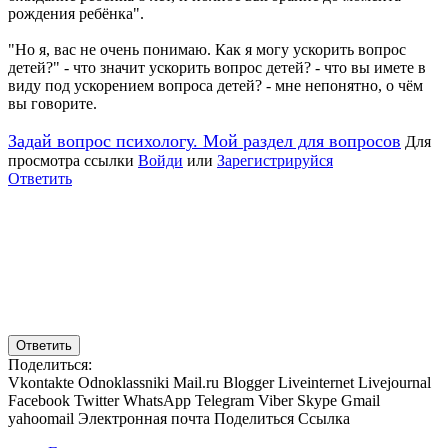
рождения ребёнка".
"Но я, вас не очень понимаю. Как я могу ускорить вопрос
детей?" - что значит ускорить вопрос детей? - что вы имете в
виду под ускорением вопроса детей? - мне непонятно, о чём
вы говорите.
Задай вопрос психологу. Мой раздел для вопросов
Для
просмотра ссылки
Войди
или
Зарегистрируйся
Ответить
Ответить
Поделиться:
Vkontakte
Odnoklassniki
Mail.ru
Blogger
Liveinternet
Livejournal
Facebook
Twitter
WhatsApp
Telegram
Viber
Skype
Gmail
yahoomail
Электронная почта
Поделиться
Ссылка