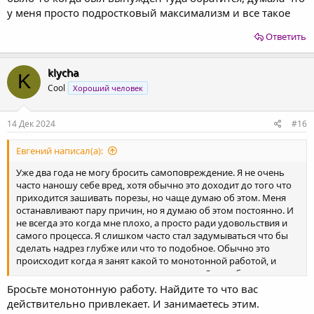
у меня просто подростковый максимализм и все такое
Ответить
klycha
K
Cool
Хороший человек
14 Дек 2024
#16
Евгений написал(а):
Уже два года не могу бросить самоповреждение. Я не очень
часто наношу себе вред, хотя обычно это доходит до того что
приходится зашивать порезы, но чаще думаю об этом. Меня
останавливают пару причин, но я думаю об этом постоянно. И
не всегда это когда мне плохо, а просто ради удовольствия и
самого процесса. Я слишком часто стал задумываться что бы
сделать надрез глубже или что то подобное. Обычно это
происходит когда я занят какой то монотонной работой, и
мысли слишком громко в голове говорят. Очень боюсь что
сдерживающие меня факторы перестанут действовать и я
Бросьте монотонную работу. Найдите то что вас
потеряю контроль над собой. И возможно я порой не вижу
действительно привлекает. И занимаетесь этим.
проблемы в самоповреждении и не хочу бросать это, но на