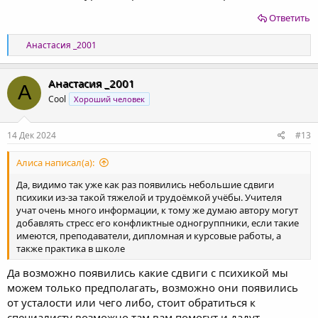
Ответить
Р
Анастасия _2001
е
а
к
Анастасия _2001
А
ц
Cool
Хороший человек
и
и
:
14 Дек 2024
#13
Алиса написал(а):
Да, видимо так уже как раз появились небольшие сдвиги
психики из-за такой тяжелой и трудоёмкой учёбы. Учителя
учат очень много информации, к тому же думаю автору могут
добавлять стресс его конфликтные одногруппники, если такие
имеются, преподаватели, дипломная и курсовые работы, а
также практика в школе
Да возможно появились какие сдвиги с психикой мы
можем только предполагать, возможно они появились
от усталости или чего либо, стоит обратиться к
специалисту возможно там вам помогут и дадут