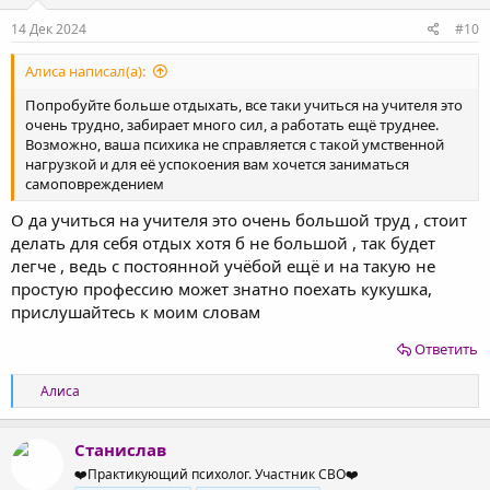
14 Дек 2024
#10
Алиса написал(а):
Попробуйте больше отдыхать, все таки учиться на учителя это
очень трудно, забирает много сил, а работать ещё труднее.
Возможно, ваша психика не справляется с такой умственной
нагрузкой и для её успокоения вам хочется заниматься
самоповреждением
О да учиться на учителя это очень большой труд , стоит
делать для себя отдых хотя б не большой , так будет
легче , ведь с постоянной учёбой ещё и на такую не
простую профессию может знатно поехать кукушка,
прислушайтесь к моим словам
Ответить
Р
Алиса
е
а
к
Станислав
ц
❤️Практикующий психолог. Участник СВО❤️
и