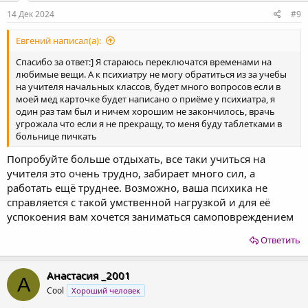
14 Дек 2024
#9
Евгений написал(а):
Спасибо за ответ:] Я стараюсь переключатся временами на
любимые вещи. А к психиатру не могу обратиться из за учебы
на учителя начальных классов, будет много вопросов если в
моей мед карточке будет написано о приёме у психиатра, я
один раз там был и ничем хорошим не закончилось, врачь
угрожала что если я не прекращу, то меня буду таблетками в
больнице пичкать
Попробуйте больше отдыхать, все таки учиться на
учителя это очень трудно, забирает много сил, а
работать ещё труднее. Возможно, ваша психика не
справляется с такой умственной нагрузкой и для её
успокоения вам хочется заниматься самоповреждением
Ответить
Анастасия _2001
А
Cool
Хороший человек