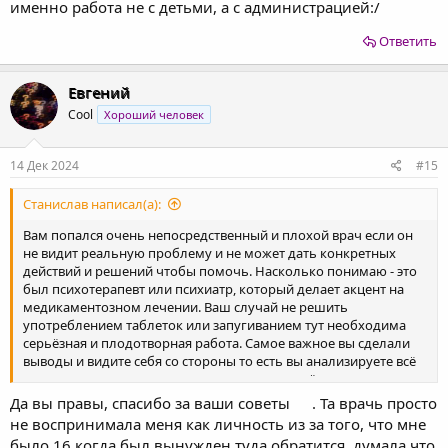
именно работа не с детьми, а с администрацией:/
Ответить
Евгений
Cool
Хороший человек
14 Дек 2024
#15
Станислав написал(а):
Вам попался очень непосредственный и плохой врач если он
не видит реальную проблему и не может дать конкретных
действий и решений чтобы помочь. Насколько понимаю - это
был психотерапевт или психиатр, который делает акцент на
медикаментозном лечении. Ваш случай не решить
употреблением таблеток или запугиванием тут необходима
серьёзная и плодотворная работа. Самое важное вы сделали
выводы и видите себя со стороны то есть вы анализируете всё
правильно и не потерялись, значит в вас живёт сильная
личность, которую необходимо раскрыть
Да вы правы, спасибо за ваши советы
. Та врачь просто
не воспринимала меня как личность из за того, что мне
было 16 когда был вынужден туда обратится, думала что