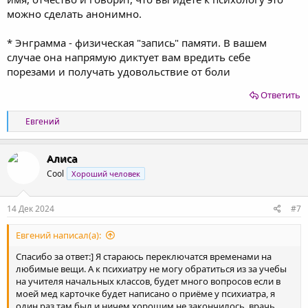
можно сделать анонимно.
* Энграмма - физическая "запись" памяти. В вашем
случае она напрямую диктует вам вредить себе
порезами и получать удовольствие от боли
Ответить
Р
Евгений
е
а
к
Алиса
ц
Cool
Хороший человек
и
и
:
14 Дек 2024
#7
Евгений написал(а):
Спасибо за ответ:] Я стараюсь переключатся временами на
любимые вещи. А к психиатру не могу обратиться из за учебы
на учителя начальных классов, будет много вопросов если в
моей мед карточке будет написано о приёме у психиатра, я
один раз там был и ничем хорошим не закончилось, врачь