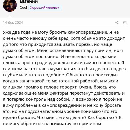
Евгений
о
а
Cool
Хороший человек
р
н
т
а
е
ч
14 Дек 2024
#1
м
а
ы
л
Уже два года не могу бросить самоповреждение. Я не
а
очень часто наношу себе вред, хотя обычно это доходит
до того что приходится зашивать порезы, но чаще
думаю об этом. Меня останавливают пару причин, но я
думаю об этом постоянно. И не всегда это когда мне
плохо, а просто ради удовольствия и самого процесса. Я
слишком часто стал задумываться что бы сделать надрез
глубже или что то подобное. Обычно это происходит
когда я занят какой то монотонной работой, и мысли
слишком громко в голове говорят. Очень боюсь что
сдерживающие меня факторы перестанут действовать и
я потеряю контроль над собой. И возможно я порой не
вижу проблемы в самоповреждении и не хочу бросать
это, но на подсознательном уровне понимаю что это
нужно бросать. Что мне с этим делать? Как бороться? Я
не могу обратиться к психиатру по причинам