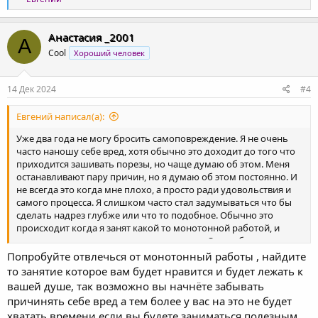
е
а
к
Анастасия _2001
А
ц
Cool
Хороший человек
и
и
:
14 Дек 2024
#4
Евгений написал(а):
Уже два года не могу бросить самоповреждение. Я не очень
часто наношу себе вред, хотя обычно это доходит до того что
приходится зашивать порезы, но чаще думаю об этом. Меня
останавливают пару причин, но я думаю об этом постоянно. И
не всегда это когда мне плохо, а просто ради удовольствия и
самого процесса. Я слишком часто стал задумываться что бы
сделать надрез глубже или что то подобное. Обычно это
происходит когда я занят какой то монотонной работой, и
мысли слишком громко в голове говорят. Очень боюсь что
сдерживающие меня факторы перестанут действовать и я
Попробуйте отвлечься от монотонный работы , найдите
потеряю контроль над собой. И возможно я порой не вижу
то занятие которое вам будет нравится и будет лежать к
проблемы в самоповреждении и не хочу бросать это, но на
вашей душе, так возможно вы начнёте забывать
подсознательном уровне понимаю что это нужно бросать. Что
причинять себе вред а тем более у вас на это не будет
мне с этим делать? Как бороться? Я не могу обратиться к
хватать времени если вы будете заниматься полезным
психиатру по причинам