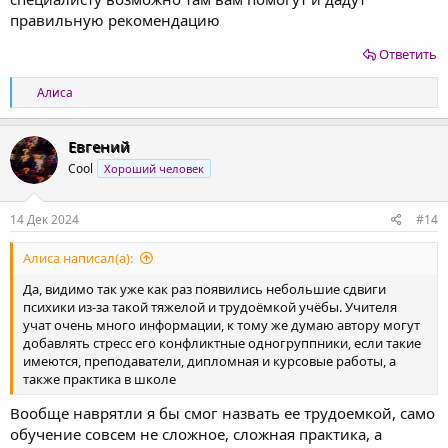
правильную рекомендацию
Ответить
Р
Алиса
е
а
к
Евгений
ц
Cool
Хороший человек
и
и
:
14 Дек 2024
#14
Алиса написал(а):
Да, видимо так уже как раз появились небольшие сдвиги
психики из-за такой тяжелой и трудоёмкой учёбы. Учителя
учат очень много информации, к тому же думаю автору могут
добавлять стресс его конфликтные одногруппники, если такие
имеются, преподаватели, дипломная и курсовые работы, а
также практика в школе
Вообще наврятли я бы смог назвать ее трудоемкой, само
обучение совсем не сложное, сложная практика, а