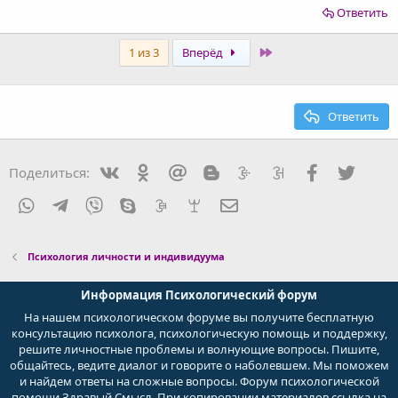
Ответить
Last
1 из 3
Вперёд
Ответить
Vkontakte
Odnoklassniki
Mail.ru
Blogger
Liveinternet
Livejournal
Facebook
Twitte
Поделиться:
WhatsApp
Telegram
Viber
Skype
Gmail
yahoomail
Электронная почта
Психология личности и индивидуума
Информация Психологический форум
На нашем психологическом форуме вы получите бесплатную
консультацию психолога, психологическую помощь и поддержку,
решите личностные проблемы и волнующие вопросы. Пишите,
общайтесь, ведите диалог и говорите о наболевшем. Мы поможем
и найдем ответы на сложные вопросы. Форум психологической
помощи Здравый Смысл. При копировании материалов ссылка на