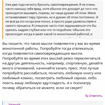
Уже два года не могу бросить самоповреждение. Я не очень
часто наношу себе вред, хотя обычно это доходит до того что
приходится зашивать порезы, но чаще думаю об этом. Меня
останавливают пару причин, но я думаю об этом постоянно. И
не всегда это когда мне плохо, а просто ради удовольствия и
самого процесса. Я слишком часто стал задумываться что бы
сделать надрез глубже или что то подобное. Обычно это
происходит когда я занят какой то монотонной работой, и
мысли слишком громко в голове говорят. Очень боюсь что
сдерживающие меня факторы перестанут действовать и я
Вы пишите, что такие мысли появляются у вас во время
потеряю контроль над собой. И возможно я порой не вижу
монотонной работы. Попробуйте тогда отвлекаться,
проблемы в самоповреждении и не хочу бросать это, но на
когда появляются самоповреждающие мысли.
подсознательном уровне понимаю что это нужно бросать. Что
Попробуйте во время этих мыслей резко переключаться
мне с этим делать? Как бороться? Я не могу обратиться к
на другую деятельность, например, спортивную, делайте
психиатру по причинам
много отжиманий, начинайте качать пресс. Или лучше
попробуйте расслабиться, почитать любимую книгу или
любимый комикс, посмотреть любимый сериал, либо
поесть вашу любимую еду/сладость. А к психиатру
почему обратиться не можете, если не секрет?
Ответить
Р
Евгений