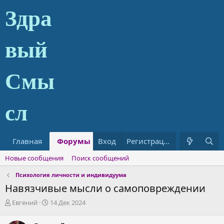
Главная
Форумы
Вход
Что нового?
Регистрация
Статьи
Новые сообщения
Поиск сообщений
Психология личности и индивидуума
Навязчивые мысли о самоповреждении
А
Д
Евгений
14 Дек 2024
в
а
т
т