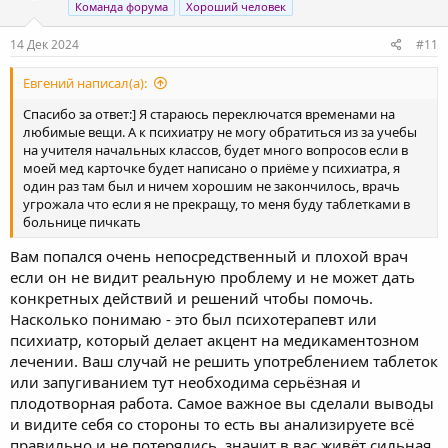
и
Команда форума
Хороший человек
:
14 Дек 2024
#11
Евгений написал(а):
Спасибо за ответ:] Я стараюсь переключатся временами на
любимые вещи. А к психиатру не могу обратиться из за учебы
на учителя начальных классов, будет много вопросов если в
моей мед карточке будет написано о приёме у психиатра, я
один раз там был и ничем хорошим не закончилось, врачь
угрожала что если я не прекращу, то меня буду таблетками в
больнице пичкать
Вам попался очень непосредственный и плохой врач
если он не видит реальную проблему и не может дать
конкретных действий и решений чтобы помочь.
Насколько понимаю - это был психотерапевт или
психиатр, который делает акцент на медикаментозном
лечении. Ваш случай не решить употреблением таблеток
или запугиванием тут необходима серьёзная и
плодотворная работа. Самое важное вы сделали выводы
и видите себя со стороны то есть вы анализируете всё
правильно и не потерялись, значит в вас живёт сильная