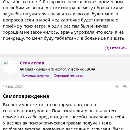
Спасибо за ответ:] Я стараюсь переключатся временами
на любимые вещи. А к психиатру не могу обратиться из
за учебы на учителя начальных классов, будет много
вопросов если в моей мед карточке будет написано о
приёме у психиатра, я один раз там был и ничем
хорошим не закончилось, врачь угрожала что если я не
прекращу, то меня буду таблетками в больнице пичкать
Ответить
Станислав
❤️Практикующий психолог. Участник СВО❤️
Команда форума
Хороший человек
14 Дек 2024
#6
Самоповреждение​
Вы понимаете, что это ненормально, но на
сознательном уровне. Подсознательно вы пытаетесь
причинить себе вред и ищите способы покалечить себя.
У вас явная психологическая травма полученная в
глубоком детстве, возможно вас сильно испугали, били,