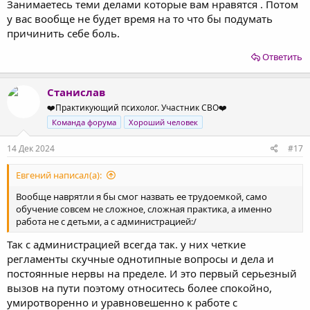
Занимаетесь теми делами которые вам нравятся . Потом
подсознательном уровне понимаю что это нужно бросать. Что
у вас вообще не будет время на то что бы подумать
мне с этим делать? Как бороться? Я не могу обратиться к
причинить себе боль.
психиатру по причинам
Ответить
Станислав
❤️Практикующий психолог. Участник СВО❤️
Команда форума
Хороший человек
14 Дек 2024
#17
Евгений написал(а):
Вообще наврятли я бы смог назвать ее трудоемкой, само
обучение совсем не сложное, сложная практика, а именно
работа не с детьми, а с администрацией:/
Так с администрацией всегда так. у них четкие
регламенты скучные однотипные вопросы и дела и
постоянные нервы на пределе. И это первый серьезный
вызов на пути поэтому относитесь более спокойно,
умиротворенно и уравновешенно к работе с