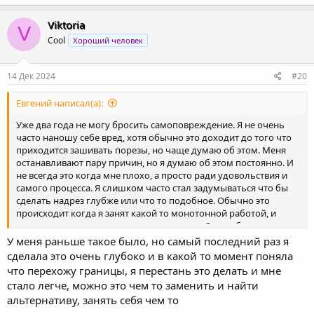
Viktoria
V
Cool
Хороший человек
14 Дек 2024
#20
Евгений написал(а):
Уже два года не могу бросить самоповреждение. Я не очень
часто наношу себе вред, хотя обычно это доходит до того что
приходится зашивать порезы, но чаще думаю об этом. Меня
останавливают пару причин, но я думаю об этом постоянно. И
не всегда это когда мне плохо, а просто ради удовольствия и
самого процесса. Я слишком часто стал задумываться что бы
сделать надрез глубже или что то подобное. Обычно это
происходит когда я занят какой то монотонной работой, и
мысли слишком громко в голове говорят. Очень боюсь что
сдерживающие меня факторы перестанут действовать и я
У меня раньше такое было, но самый последний раз я
потеряю контроль над собой. И возможно я порой не вижу
сделала это очень глубоко и в какой то момент поняла
проблемы в самоповреждении и не хочу бросать это, но на
что перехожу границы, я перестань это делать и мне
подсознательном уровне понимаю что это нужно бросать. Что
стало легче, можно это чем то заменить и найти
мне с этим делать? Как бороться? Я не могу обратиться к
альтернативу, занять себя чем то
психиатру по причинам