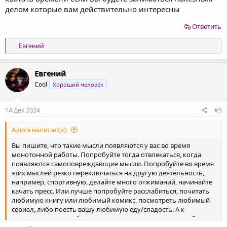
делом которые вам действительно интересны
Ответить
Р
Евгений
е
а
к
Евгений
ц
Cool
Хороший человек
и
и
:
14 Дек 2024
#5
Алиса написал(а):
Вы пишите, что такие мысли появляются у вас во время
монотонной работы. Попробуйте тогда отвлекаться, когда
появляются самоповреждающие мысли. Попробуйте во время
этих мыслей резко переключаться на другую деятельность,
например, спортивную, делайте много отжиманий, начинайте
качать пресс. Или лучше попробуйте расслабиться, почитать
любимую книгу или любимый комикс, посмотреть любимый
сериал, либо поесть вашу любимую еду/сладость. А к
психиатру почему обратиться не можете, если не секрет?