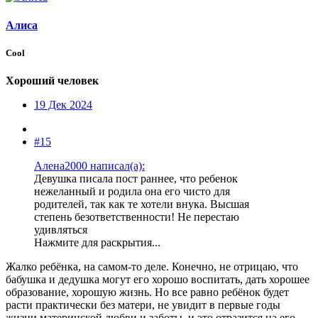
Алиса
Cool
Хороший человек
19 Дек 2024
#15
Алена2000 написал(а):
Девушка писала пост раннее, что ребенок
нежеланный и родила она его чисто для
родителей, так как те хотели внука. Высшая
степень безответственности! Не перестаю
удивляться
Нажмите для раскрытия...
Жалко ребёнка, на самом-то деле. Конечно, не отрицаю, что
бабушка и дедушка могут его хорошо воспитать, дать хорошее
образование, хорошую жизнь. Но все равно ребёнок будет
расти практически без матери, не увидит в первые годы
жизни материнской любви и заботы, и это отразится на его