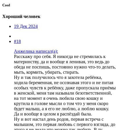
Cool
Хороший человек
19 Дек 2024
#18
Анжелика написал(а):
Расскажу про себя. Я никогда не стремилась к
материнству, да и вообще я ленивая, это ведь до
обеда не поспишь, постоянно нужно что-то делать,
мыть, кормить, убирать, стирать.
Ну и так получилось что я захотела ребёнка,
ходила беременная, не осознавая этого и не питая
особых чувств к ребёнку, даже пропускала приёмы
в женской, меня там называли безответственной,
на тот момент я очень любила свою кошку и
крутила в голове мысли о том что у меня скоро
будет малыш, а я его не люблю, а люблю кошку.
Да и вообще в целом я распёздай была.
Ну и вот настал день родов, первая встреча с
малышом, это первая любовь с первого взгляда, до
этого я не знала что можно так любить. В ту