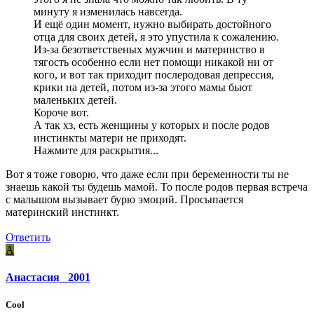
минуту я изменилась навсегда.
И ещё один момент, нужно выбирать достойного
отца для своих детей, я это упустила к сожалению.
Из-за безответственых мужчин и материнство в
тягость особенно если нет помощи никакой ни от
кого, и вот так приходит послеродовая депрессия,
крики на детей, потом из-за этого мамы бьют
маленьких детей.
Короче вот.
А так хз, есть женщины у которых и после родов
инстинкты матери не приходят.
Нажмите для раскрытия...
Вот я тоже говорю, что даже если при беременности ты не
знаешь какой ты будешь мамой. То после родов первая встреча
с малышом вызывает бурю эмоций. Просыпается
материнский инстинкт.
Ответить
А
Анастасия _2001
Cool