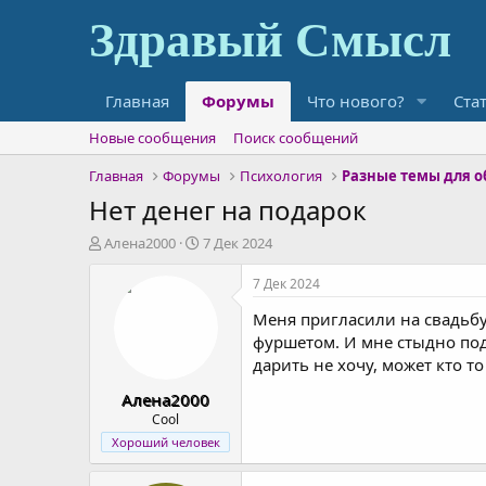
Главная
Форумы
Что нового?
Ста
Новые сообщения
Поиск сообщений
Главная
Форумы
Психология
Разные темы для 
Нет денег на подарок
А
Д
Алена2000
7 Дек 2024
в
а
т
т
7 Дек 2024
о
а
Меня пригласили на свадьбу 
р
н
т
а
фуршетом. И мне стыдно пода
е
ч
дарить не хочу, может кто т
м
а
Алена2000
ы
л
а
Cool
Хороший человек