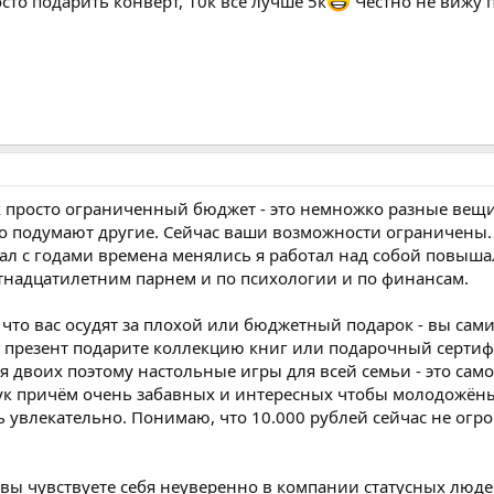
сто подарить конверт, 10к все лучше 5к
Честно не вижу 
ок просто ограниченный бюджет - это немножко разные вещи
о подумают другие. Сейчас ваши возможности ограничены. 
ал с годами времена менялись я работал над собой повыш
ятнадцатилетним парнем и по психологии и по финансам.
, что вас осудят за плохой или бюджетный подарок - вы сам
презент подарите коллекцию книг или подарочный сертифи
 двоих поэтому настольные игры для всей семьи - это само
ук причём очень забавных и интересных чтобы молодожёны
ь увлекательно. Понимаю, что 10.000 рублей сейчас не ог
 вы чувствуете себя неуверенно в компании статусных людей