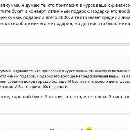
ная сумма. Я думаю те, кто пригласил в курсе ваших финан
пите букет и конверт, отличный подарок. Подарки это вооб
ю сумму, подарили всего 3000, а те кто имеет средний дохо
е, кто вообще ничего не подарил, но для нас это было не в
 сумма. Я думаю те, кто пригласил в курсе ваших финансовых возможн
т, отличный подарок. Подарки это вообще непредсказуемая вещь. Нам 
имеет средний доход гораздо больше. И были те, кто вместо денег дари
е важно. А Вы говорите 10к не деньги.
гие, хороший букет 5 к стоит, это что, мне только 5 тыщ в 