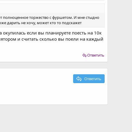
дет полноценное торжество с фуршетом. И мне стыдно
тоже дарить не хочу, может кто то подскажет
а окупилась если вы планируете поесть на 10к
лятором и считать сколько вы поели на каждый
Ответить
Ответить