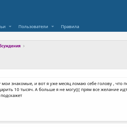
тьи
Пользователи
Правила
обсуждения
мои знакомые, и вот я уже месяц ломаю себе голову , что 
рить 10 тысяч. А больше я не могу((( прям все желание идт
о подскажет