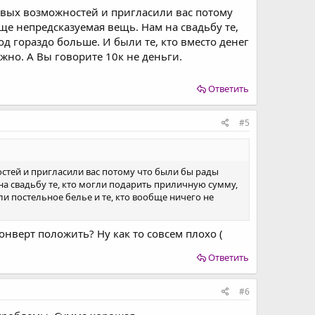
совых возможностей и пригласили вас потому
ще непредсказуемая вещь. Нам на свадьбу те,
д гораздо больше. И были те, кто вместо денег
ажно. А Вы говорите 10к не деньги.
Ответить
#5
остей и пригласили вас потому что были бы рады
на свадьбу те, кто могли подарить приличную сумму,
ли постельное белье и те, кто вообще ничего не
конверт положить? Ну как то совсем плохо (
Ответить
#6