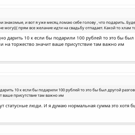
и знакомые, и вот я уже месяц ломаю себе голову , что подарить. Бу
не могу((( прям все желание идти на свадьбу отпадает. Какой то хлам 
дно дарить 10 к если бы подарили 100 рублей то это бы был 
ли на торжество значит ваше присутствие там важно им
 дарить 10 к если бы подарили 100 рублей то это бы был другой разгов
т ваше присутствие там важно им
ут статусные люди. И я думаю нормальная сумма это хотя б