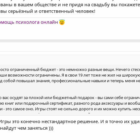
ованы в вашем обществе и не придя на свадьбу вы покажете
 вы серьёзный и ответственный человек!
помощь психолога онлайн
просто ограниченный бюджет - это немножко разные вещи. Нечего сте
аши возможности ограничены. Я в свои 19 лет тоже не жил на широкую
д собой повышал знания, профессиональные навыки и теперь меня не
что вас осудят за плохой или бюджетный подарок - вы сами себе огра
ю книг или подарочный сертификат, разного рода аксессуары и вооб
и - это самое оно. Игры стоят не сильно дорого и их можно купить н
дили время вдвоём или в компании друзей и это очень увлекательно
амотно распорядиться.
. Игры это конечно нестандартное решение. И я точно их уд
айдут чем заняться )))
 чувствуете себя неуверенно в компании статусных людей, но как заме
ве и не придя на свадьбу вы покажете дурной тон и неуважение, а э