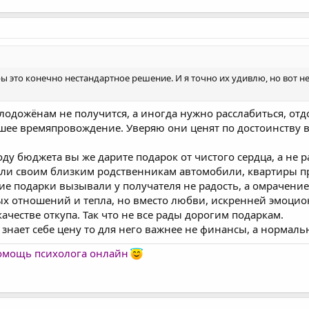
овек!
гры это конечно нестандартное решение. И я точно их удивлю, но вот 
лодожёнам не получится, а иногда нужно расслабиться, отд
шее времяпровождение. Уверяю они ценят по достоинству 
оду бюджета вы же дарите подарок от чистого сердца, а не 
ли своим близким родственникам автомобили, квартиры пр
ие подарки вызывали у получателя не радость, а омрачение
х отношений и тепла, но вместо любви, искренней эмоцио
качестве откупа. Так что не все рады дорогим подаркам.
 знает себе цену то для него важнее не финансы, а норма
помощь психолога онлайн