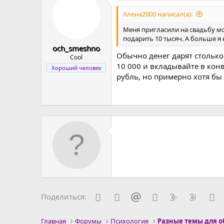
Алена2000 написал(а):
Меня пригласили на свадьбу мо
подарить 10 тысяч. А больше я 
och_smeshno
Обычно денег дарят столько 
Cool
10 000 и вкладывайте в кон
Хороший человек
рубль, но примерно хотя бы
Vkontakte
Odnoklassniki
Mail.ru
Blogger
Liveinternet
Livejou
F
Поделиться:
Главная
Форумы
Психология
Разные темы для 