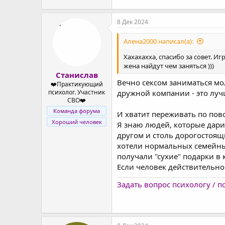
серьёзный и ответственный чел
8 Дек 2024
Алена2000 написал(а):
Хахахахха, спасибо за совет. И
жена найдут чем заняться )))
Станислав
Вечно сексом заниматься мо
❤️Практикующий
психолог. Участник
дружной компании - это луч
СВО❤️
Команда форума
И хватит переживать по пов
Хороший человек
Я знаю людей, которые дари
другом и столь дорогостоящ
хотели нормальных семейны
получали "сухие" подарки в 
Если человек действительно
Задать вопрос психологу / 