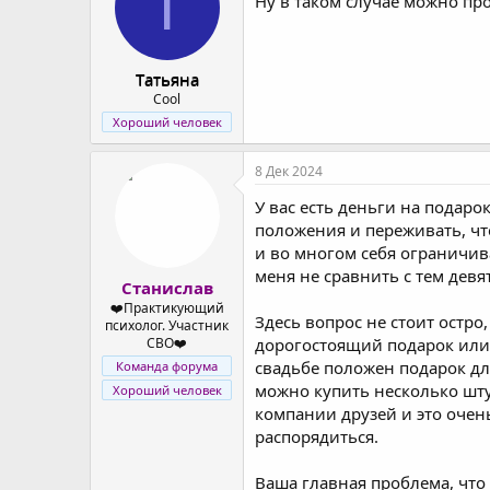
T
Ну в таком случае можно про
Tатьяна
Cool
Хороший человек
8 Дек 2024
У вас есть деньги на подар
положения и переживать, чт
и во многом себя ограничив
меня не сравнить с тем дев
Станислав
❤️Практикующий
Здесь вопрос не стоит остро
психолог. Участник
СВО❤️
дорогостоящий подарок или 
свадьбе положен подарок для
Команда форума
можно купить несколько шт
Хороший человек
компании друзей и это очен
распорядиться.
Ваша главная проблема, что