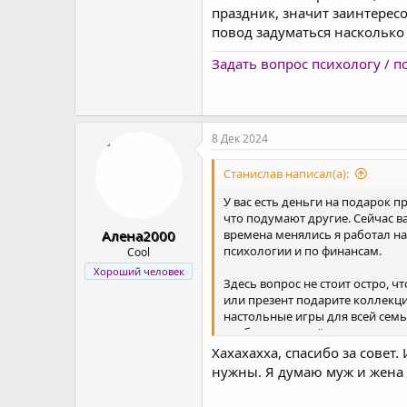
праздник, значит заинтерес
повод задуматься насколько
Задать вопрос психологу / 
8 Дек 2024
Станислав написал(а):
У вас есть деньги на подарок 
что подумают другие. Сейчас в
Алена2000
времена менялись я работал на
психологии и по финансам.
Cool
Хороший человек
Здесь вопрос не стоит остро, 
или презент подарите коллекци
настольные игры для всей семь
чтобы молодожёны весело прово
деньги, но ими тоже можно гр
Хахахахха, спасибо за совет
нужны. Я думаю муж и жена н
Ваша главная проблема, что вы
заинтересованы в вашем общест