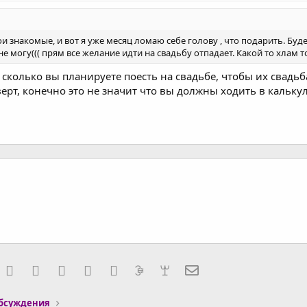
и знакомые, и вот я уже месяц ломаю себе голову , что подарить. Бу
не могу((( прям все желание идти на свадьбу отпадает. Какой то хлам 
сколько вы планируете поесть на свадьбе, чтобы их свадьб
верт, конечно это не значит что вы должны ходить в кальку
rnal
acebook
Twitter
WhatsApp
Telegram
Viber
Skype
Gmail
yahoomail
Электронная почта
обсуждения