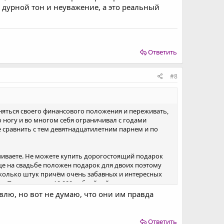
 дурной тон и неуважение, а это реальный
Ответить
#8
сняться своего финансового положения и переживать,
 ногу и во многом себя ограничивал с годами
 сравнить с тем девятнадцатилетним парнем и по
ничиваете. Не можете купить дорогостоящий подарок
ще на свадьбе положен подарок для двоих поэтому
есколько штук причём очень забавных и интересных
. Понимаю, что 10.000 рублей сейчас не огромные
ивлю, но вот не думаю, что они им правда
тили ранее раз пригласили на праздник, значит
то реальный повод задуматься насколько вы
Ответить