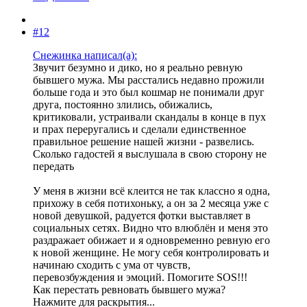
#12
Снежинка написал(а):
Звучит безумно и дико, но я реально ревную
бывшего мужа. Мы расстались недавно прожили
больше года и это был кошмар не понимали друг
друга, постоянно злились, обижались,
критиковали, устраивали скандалы в конце в пух
и прах переругались и сделали единственное
правильное решение нашей жизни - развелись.
Сколько гадостей я выслушала в свою сторону не
передать
У меня в жизни всё клеится не так классно я одна,
прихожу в себя потихоньку, а он за 2 месяца уже с
новой девушкой, радуется фотки выставляет в
социальных сетях. Видно что влюблён и меня это
раздражает обижает и я одновременно ревную его
к новой женщине. Не могу себя контролировать и
начинаю сходить с ума от чувств,
перевозбуждения и эмоций. Помогите SOS!!!
Как перестать ревновать бывшего мужа?
Нажмите для раскрытия...