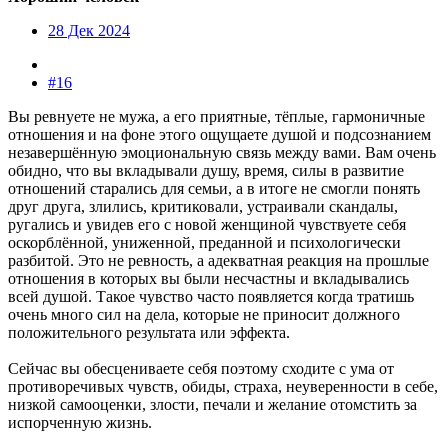
28 Дек 2024
#16
Вы ревнуете не мужа, а его приятные, тёплые, гармоничные
отношения и на фоне этого ощущаете душой и подсознанием
незавершённую эмоциональную связь между вами. Вам очень
обидно, что вы вкладывали душу, время, силы в развитие
отношений старались для семьи, а в итоге не смогли понять
друг друга, злились, критиковали, устраивали скандалы,
ругались и увидев его с новой женщиной чувствуете себя
оскорблённой, униженной, преданной и психологически
разбитой. Это не ревность, а адекватная реакция на прошлые
отношения в которых вы были несчастны и вкладывались
всей душой. Такое чувство часто появляется когда тратишь
очень много сил на дела, которые не приносит должного
положительного результата или эффекта.
Сейчас вы обесцениваете себя поэтому сходите с ума от
противоречивых чувств, обиды, страха, неуверенности в себе,
низкой самооценки, злости, печали и желание отомстить за
испорченную жизнь.