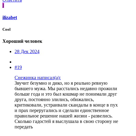
I
ilizabet
Cool
Хороший человек
28 Дек 2024
#19
Снежинка написал(а):
Звучит безумно и дико, но я реально ревную
бывшего мужа. Мы расстались недавно прожили
больше года и это был кошмар не понимали друг
друга, постоянно злились, обижались,
критиковали, устраивали скандалы в конце в пух
и прах переругались и сделали единственное
правильное решение нашей жизни - развелись.
Сколько гадостей я выслушала в свою сторону не
передать