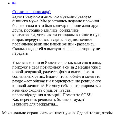
#4
Снежинка написал(а):
Звучит безумно и дико, но я реально ревную
бывшего мужа. Мы расстались недавно прожили
больше года и это был кошмар не понимали друг
друга, постоянно злились, обижались,
критиковали, устраивали скандалы в конце в пух
и прах переругались и сделали единственное
правильное решение нашей жизни - развелись.
Сколько гадостей я выслушала в свою сторону не
передать
У меня в жизни всё клеится не так классно я одна,
прихожу в себя потихоньку, а он за 2 месяца уже с
новой девушкой, радуется фотки выставляет в
социальных сетях. Видно что влюблён и меня это
раздражает обижает и я одновременно ревную его
к новой женщине. Не могу себя контролировать и
начинаю сходить с ума от чувств,
перевозбуждения и эмоций. Помогите SOS!!!
Как перестать ревновать бывшего мужа?
Нажмите для раскрытия...
Максимально ограничить контакт нужно. Сделайте так, чтобы