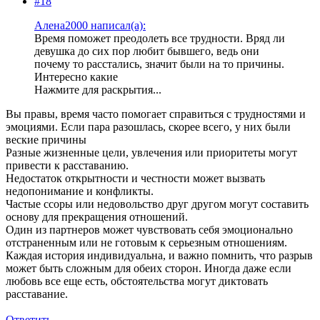
#18
Алена2000 написал(а):
Время поможет преодолеть все трудности. Вряд ли
девушка до сих пор любит бывшего, ведь они
почему то расстались, значит были на то причины.
Интересно какие
Нажмите для раскрытия...
Вы правы, время часто помогает справиться с трудностями и
эмоциями. Если пара разошлась, скорее всего, у них были
веские причины
Разные жизненные цели, увлечения или приоритеты могут
привести к расставанию.
Недостаток открытности и честности может вызвать
недопонимание и конфликты.
Частые ссоры или недовольство друг другом могут составить
основу для прекращения отношений.
Один из партнеров может чувствовать себя эмоционально
отстраненным или не готовым к серьезным отношениям.
Каждая история индивидуальна, и важно помнить, что разрыв
может быть сложным для обеих сторон. Иногда даже если
любовь все еще есть, обстоятельства могут диктовать
расставание.
Ответить