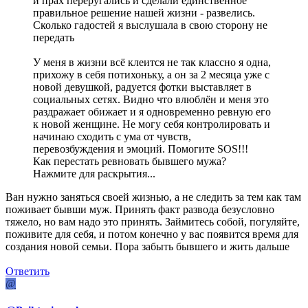
и прах переругались и сделали единственное
правильное решение нашей жизни - развелись.
Сколько гадостей я выслушала в свою сторону не
передать
У меня в жизни всё клеится не так классно я одна,
прихожу в себя потихоньку, а он за 2 месяца уже с
новой девушкой, радуется фотки выставляет в
социальных сетях. Видно что влюблён и меня это
раздражает обижает и я одновременно ревную его
к новой женщине. Не могу себя контролировать и
начинаю сходить с ума от чувств,
перевозбуждения и эмоций. Помогите SOS!!!
Как перестать ревновать бывшего мужа?
Нажмите для раскрытия...
Ван нужно заняться своей жизнью, а не следить за тем как там
поживает бывши муж. Принять факт развода безусловно
тяжело, но вам надо это принять. Займитесь собой, погуляйте,
поживите для себя, и потом конечно у вас появится время для
создания новой семьи. Пора забыть бывшего и жить дальше
Ответить
@