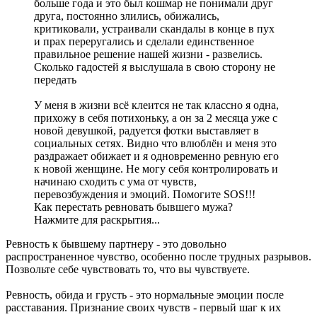
больше года и это был кошмар не понимали друг
друга, постоянно злились, обижались,
критиковали, устраивали скандалы в конце в пух
и прах переругались и сделали единственное
правильное решение нашей жизни - развелись.
Сколько гадостей я выслушала в свою сторону не
передать
У меня в жизни всё клеится не так классно я одна,
прихожу в себя потихоньку, а он за 2 месяца уже с
новой девушкой, радуется фотки выставляет в
социальных сетях. Видно что влюблён и меня это
раздражает обижает и я одновременно ревную его
к новой женщине. Не могу себя контролировать и
начинаю сходить с ума от чувств,
перевозбуждения и эмоций. Помогите SOS!!!
Как перестать ревновать бывшего мужа?
Нажмите для раскрытия...
Ревность к бывшему партнеру - это довольно
распространенное чувство, особенно после трудных разрывов.
Позвольте себе чувствовать то, что вы чувствуете.
Ревность, обида и грусть - это нормальные эмоции после
расставания. Признание своих чувств - первый шаг к их