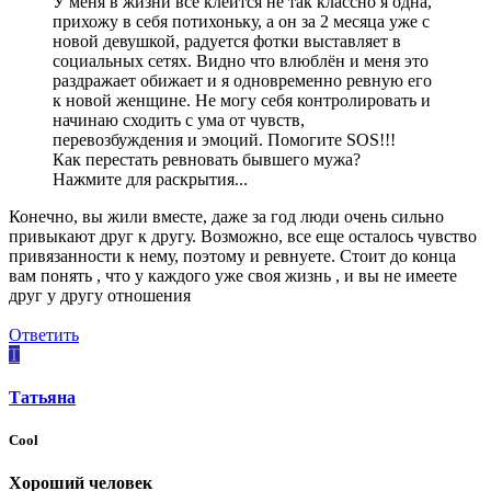
У меня в жизни всё клеится не так классно я одна,
прихожу в себя потихоньку, а он за 2 месяца уже с
новой девушкой, радуется фотки выставляет в
социальных сетях. Видно что влюблён и меня это
раздражает обижает и я одновременно ревную его
к новой женщине. Не могу себя контролировать и
начинаю сходить с ума от чувств,
перевозбуждения и эмоций. Помогите SOS!!!
Как перестать ревновать бывшего мужа?
Нажмите для раскрытия...
Конечно, вы жили вместе, даже за год люди очень сильно
привыкают друг к другу. Возможно, все еще осталось чувство
привязанности к нему, поэтому и ревнуете. Стоит до конца
вам понять , что у каждого уже своя жизнь , и вы не имеете
друг у другу отношения
Ответить
T
Tатьяна
Cool
Хороший человек