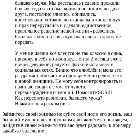
бывшего мужа. Мы расстались недавно прожили
больше года и это был кошмар не понимали друг
друга, постоянно злились, обижались,
критиковали, устраивали скандалы в конце в пух
и прах переругались и сделали единственное
правильное решение нашей жизни - развелись.
Сколько гадостей я выслушала в свою сторону не
передать
У меня в жизни всё клеится не так классно я одна,
прихожу в себя потихоньку, а он за 2 месяца уже с
новой девушкой, радуется фотки выставляет в
социальных сетях. Видно что влюблён и меня это
раздражает обижает и я одновременно ревную его
к новой женщине. Не могу себя контролировать и
начинаю сходить с ума от чувств,
перевозбуждения и эмоций. Помогите SOS!!!
Как перестать ревновать бывшего мужа?
Нажмите для раскрытия...
Займитесь своей жизнью не суйте свой нос в его жизнь, ваш
бывший муж остался в прошлом а вы живёте в настоящем,
найдите в своей жизни то что вас будет радовать, к примеру
какой-то увлечение