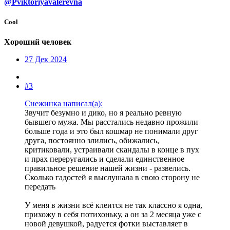
@Pviktoriyavalerevna
Cool
Хороший человек
27 Дек 2024
#3
Снежинка написал(а):
Звучит безумно и дико, но я реально ревную
бывшего мужа. Мы расстались недавно прожили
больше года и это был кошмар не понимали друг
друга, постоянно злились, обижались,
критиковали, устраивали скандалы в конце в пух
и прах переругались и сделали единственное
правильное решение нашей жизни - развелись.
Сколько гадостей я выслушала в свою сторону не
передать
У меня в жизни всё клеится не так классно я одна,
прихожу в себя потихоньку, а он за 2 месяца уже с
новой девушкой, радуется фотки выставляет в