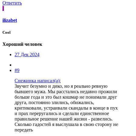
Ответить
I
ilizabet
Cool
Хороший человек
27 Дек 2024
#9
Снежинка написал(а):
Звучит безумно и дико, но я реально ревную
бывшего мужа. Мы расстались недавно прожили
больше года и это был кошмар не понимали друг
друга, постоянно злились, обижались,
критиковали, устраивали скандалы в конце в пух
и прах переругались и сделали единственное
правильное решение нашей жизни - развелись.
Сколько гадостей я выслушала в свою сторону не
передать