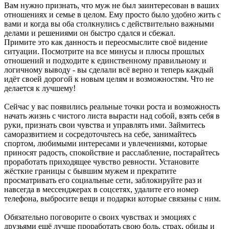
Вам нужно признать, что муж не был заинтересован в ваших
отношениях и семье в целом. Ему просто было удобно жить с
вами и когда вы оба столкнулись с действительно важными
делами и решениями он быстро сдался и сбежал.
Примите это как данность и переосмыслите своё видение
ситуации. Посмотрите на все минусы и плюсы прошлых
отношений и подходите к единственному правильному и
логичному выводу - вы сделали всё верно и теперь каждый
идёт своей дорогой к новым целям и возможностям. Что не
делается к лучшему!
Сейчас у вас появились реальные точки роста и возможность
начать жизнь с чистого листа вырасти над собой, взять себя в
руки, признать свои чувства и управлять ими. Займитесь
саморазвитием и сосредоточьтесь на себе, занимайтесь
спортом, любимыми интересами и увлечениями, которые
приносят радость, спокойствие и расслабление, постарайтесь
проработать приходящее чувство ревности. Установите
жёсткие границы с бывшим мужем и прекратите
просматривать его социальные сети, заблокируйте раз и
навсегда в мессенджерах в соцсетях, удалите его номер
телефона, выбросите вещи и подарки которые связаны с ним.
Обязательно поговорите о своих чувствах и эмоциях с
друзьями ещё лучше проработать свою боль, страх, обиды и