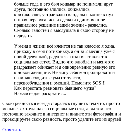
больше года и это был кошмар не понимали друг
друга, постоянно злились, обижались,
критиковали, устраивали скандалы в конце в пух
и прах переругались и сделали единственное
правильное решение нашей жизни - развелись.
Сколько гадостей я выслушала в свою сторону не
передать
У меня в жизни всё клеится не так классно я одна,
прихожу в себя потихоньку, а он за 2 месяца уже с
новой девушкой, радуется фотки выставляет в
социальных сетях. Видно что влюблён и меня это
раздражает обижает и я одновременно ревную его
к новой женщине. Не могу себя контролировать и
начинаю сходить с ума от чувств,
перевозбуждения и эмоций. Помогите SOS!!!
Как перестать ревновать бывшего мужа?
Нажмите для раскрытия...
Свою ревность я всегда старалась глушить тем что, просто
меньше захотела на его социальные сети, а вы тем что
постоянно заходите в интернет и видите эти фотографии и
провоцируете свою ревность, просто удалите его из друзей
Ответить