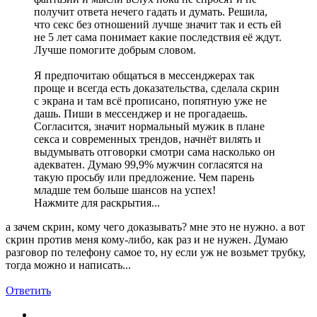
получит ответа нечего гадать и думать. Решила,
что секс без отношений лучше значит так и есть ей
не 5 лет сама понимает какие последствия её ждут.
Лучше помогите добрым словом.
Я предпочитаю общаться в мессенджерах так
проще и всегда есть доказательства, сделала скрин
с экрана и там всё прописано, попятную уже не
дашь. Пиши в мессенджер и не прогадаешь.
Согласится, значит нормальный мужик в плане
секса и современных трендов, начнёт вилять и
выдумывать отговорки смотри сама насколько он
адекватен. Думаю 99,9% мужчин согласятся на
такую просьбу или предложение. Чем парень
младше тем больше шансов на успех!
Нажмите для раскрытия...
а зачем скрин, кому чего доказывать? мне это не нужно. а вот
скрин против меня кому-либо, как раз и не нужен. Думаю
разговор по телефону самое то, ну если уж не возьмет трубку,
тогда можно и написать...
Ответить