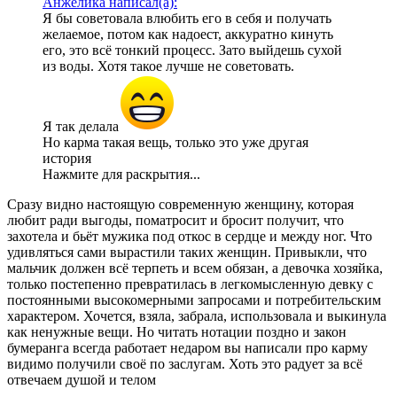
Анжелика написал(а):
Я бы советовала влюбить его в себя и получать
желаемое, потом как надоест, аккуратно кинуть
его, это всё тонкий процесс. Зато выйдешь сухой
из воды. Хотя такое лучше не советовать.
Я так делала
Но карма такая вещь, только это уже другая
история
Нажмите для раскрытия...
Сразу видно настоящую современную женщину, которая
любит ради выгоды, поматросит и бросит получит, что
захотела и бьёт мужика под откос в сердце и между ног. Что
удивляться сами вырастили таких женщин. Привыкли, что
мальчик должен всё терпеть и всем обязан, а девочка хозяйка,
только постепенно превратилась в легкомысленную девку с
постоянными высокомерными запросами и потребительским
характером. Хочется, взяла, забрала, использовала и выкинула
как ненужные вещи. Но читать нотации поздно и закон
бумеранга всегда работает недаром вы написали про карму
видимо получили своё по заслугам. Хоть это радует за всё
отвечаем душой и телом