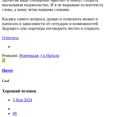
прочитав ваше сообщение офигеют и начнут спорить
высказывая недовольство. И я не вырываю из контекста
слова, а пишу четко вашими словами.
Касаясь самого вопроса: думаю и позвонить можно и
написать в зависимости от ситуации и возможностей
будущего секс-партнера поговорить честно и открыто.
Ответить
Реакции:
Новенькая ;)
и
Натали
H
Haver
Cool
Хороший человек
3 Ноя 2024
#8