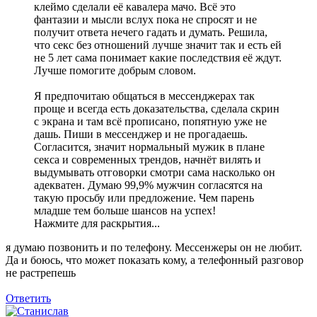
клеймо сделали её кавалера мачо. Всё это
фантазии и мысли вслух пока не спросят и не
получит ответа нечего гадать и думать. Решила,
что секс без отношений лучше значит так и есть ей
не 5 лет сама понимает какие последствия её ждут.
Лучше помогите добрым словом.
Я предпочитаю общаться в мессенджерах так
проще и всегда есть доказательства, сделала скрин
с экрана и там всё прописано, попятную уже не
дашь. Пиши в мессенджер и не прогадаешь.
Согласится, значит нормальный мужик в плане
секса и современных трендов, начнёт вилять и
выдумывать отговорки смотри сама насколько он
адекватен. Думаю 99,9% мужчин согласятся на
такую просьбу или предложение. Чем парень
младше тем больше шансов на успех!
Нажмите для раскрытия...
я думаю позвонить и по телефону. Мессенжеры он не любит.
Да и боюсь, что может показать кому, а телефонный разговор
не растрепешь
Ответить