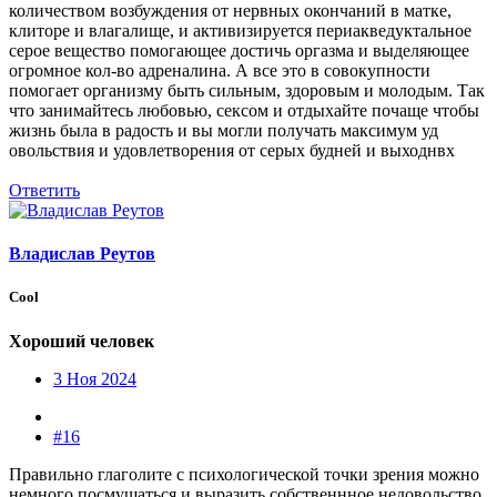
количеством возбуждения от нервных окончаний в матке,
клиторе и влагалище, и активизируется периакведуктальное
серое вещество помогающее достичь оргазма и выделяющее
огромное кол-во адреналина. А все это в совокупности
помогает организму быть сильным, здоровым и молодым. Так
что занимайтесь любовью, сексом и отдыхайте почаще чтобы
жизнь была в радость и вы могли получать максимум уд
овольствия и удовлетворения от серых будней и выходнвх
Ответить
Владислав Реутов
Cool
Хороший человек
3 Ноя 2024
#16
Правильно глаголите с психологической точки зрения можно
немного посмущаться и выразить собственнное недовольство