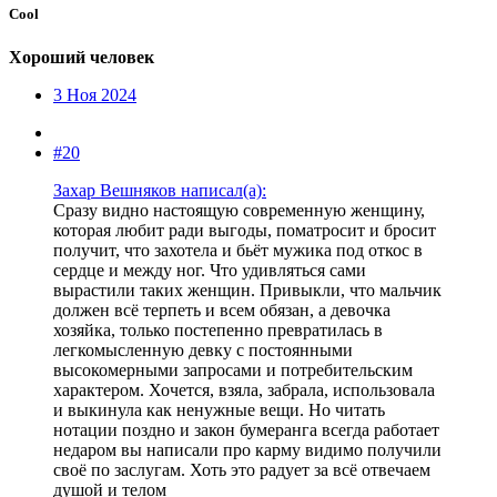
Cool
Хороший человек
3 Ноя 2024
#20
Захар Вешняков написал(а):
Сразу видно настоящую современную женщину,
которая любит ради выгоды, поматросит и бросит
получит, что захотела и бьёт мужика под откос в
сердце и между ног. Что удивляться сами
вырастили таких женщин. Привыкли, что мальчик
должен всё терпеть и всем обязан, а девочка
хозяйка, только постепенно превратилась в
легкомысленную девку с постоянными
высокомерными запросами и потребительским
характером. Хочется, взяла, забрала, использовала
и выкинула как ненужные вещи. Но читать
нотации поздно и закон бумеранга всегда работает
недаром вы написали про карму видимо получили
своё по заслугам. Хоть это радует за всё отвечаем
душой и телом