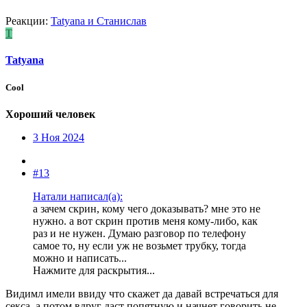
Реакции:
Tatyana
и
Станислав
T
Tatyana
Cool
Хороший человек
3 Ноя 2024
#13
Натали написал(а):
а зачем скрин, кому чего доказывать? мне это не
нужно. а вот скрин против меня кому-либо, как
раз и не нужен. Думаю разговор по телефону
самое то, ну если уж не возьмет трубку, тогда
можно и написать...
Нажмите для раскрытия...
Видимл имели ввиду что скажет да давай встречаться для
секса, а потом вдруг даст попятную и начнет говорить не