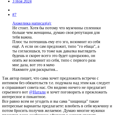
3 Ноя 2024
#7
Анжелика написал(а):
Не стоит. Хотя бы потому что мужчины спленики
больше чем женщины, думаю своя репутация для
тебя важна.
Плюс ты потешишь ему его эго, возомнит из себя
ещё. А если он сам предложит, типо "го ебаца", а
ты согласишься, то тоже как давалка выглядить
будешь и скорее всего это будет одноразово, он
опять же возомнит из себя, типо с первого раза
мне дала, вот это я мачо
Нажмите для раскрытия...
Так автор пишет, что сама хочет предложить встречи с
интимом без обязательств т.е. подумала над этим как следует
и спрашивает совета нас. Он видимо ничего не предлагает
серьезного вот
@Натали
и хочет поговорить и прежложить
интересное и пикантное.
Все равно всем не угодить и вы сама "хищница" такие
интересные варианты предлагаете: влюбить в себя мужчину и
потом бросить получив желаемое. Думаю многие мужики