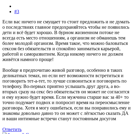
#3
Если вас ничего не смущает то стоит предложить и не думать
о последствиях главное предохраняйтесь чтобы не появились
дети и всё будет хорошо. В бурном жизненном потоке не
всегда есть место отношениям, а организм не обманешь тем
более молодой организм. Время такое, что можно баловаться
сексом без обязательств и спокойно заниматься карьерой,
работой и саморазвитием. Когда никому ничего не должен
живётся намного проще!
Вообще я предпочитаю живой разговор, особенно в таких
деликатных темах, но если нет возможности встретиться и
поговорить тет-а-тет, то лучше созвониться и поговорить по
телефону. Во-первых приятно услышать друг друга, а во-
вторых сразу на секс без обязательств он может не согласится
и ему нужно будет время. Если мужчина старше вас за 40+ то
точно подумает подвох и попросит время на переосмысление
разговора. Хотя я могу ошибаться, если вы понравились ему и
знакомы довольно давно то он может с лёгкостью сказать ДА
и ваши интимные встречи станут постоянным досугом
Ответить