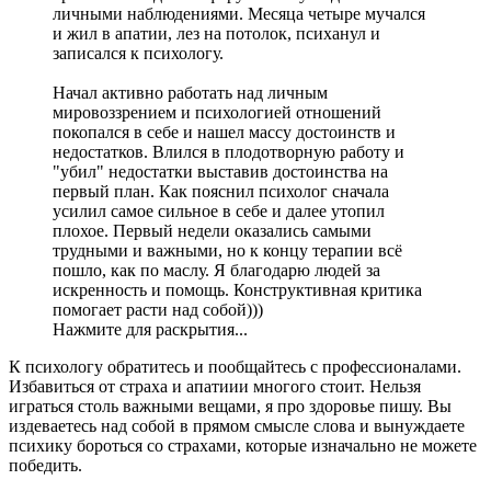
личными наблюдениями. Месяца четыре мучался
и жил в апатии, лез на потолок, психанул и
записался к психологу.
Начал активно работать над личным
мировоззрением и психологией отношений
покопался в себе и нашел массу достоинств и
недостатков. Влился в плодотворную работу и
"убил" недостатки выставив достоинства на
первый план. Как пояснил психолог сначала
усилил самое сильное в себе и далее утопил
плохое. Первый недели оказались самыми
трудными и важными, но к концу терапии всё
пошло, как по маслу. Я благодарю людей за
искренность и помощь. Конструктивная критика
помогает расти над собой)))
Нажмите для раскрытия...
К психологу обратитесь и пообщайтесь с профессионалами.
Избавиться от страха и апатиии многого стоит. Нельзя
играться столь важными вещами, я про здоровье пишу. Вы
издеваетесь над собой в прямом смысле слова и вынуждаете
психику бороться со страхами, которые изначально не можете
победить.