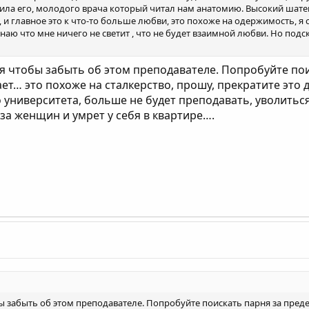
тила его, молодого врача который читал нам анатомию. Высокий шате
, и главное это к что-то больше любви, это похоже на одержимость, я
 знаю что мне ничего не светит , что не будет взаимной любви. Но подс
ня чтобы забыть об этом преподавателе. Попробуйте по
т… это похоже на сталкерство, прошу, прекратите это д
 университета, больше не будет преподавать, уволитьс
 за женщин и умрет у себя в квартире….
бы забыть об этом преподавателе. Попробуйте поискать парня за пр