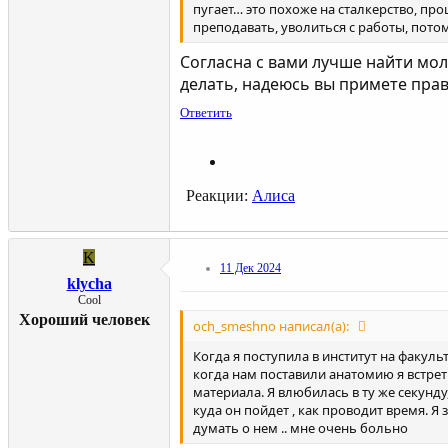
пугает… это похоже на сталкерство, про
преподавать, уволиться с работы, пото
Согласна с вами лучше найти мол
делать, надеюсь вы примете пра
Ответить
Реакции:
Алиса
K
11 Дек 2024
klycha
Cool
Хороший человек
och_smeshno написал(а):
Когда я поступила в институт на факуль
когда нам поставили анатомию я встре
материала. Я влюбилась в ту же секунду
куда он пойдет , как проводит время. Я
думать о нем .. мне очень больно