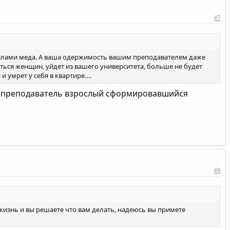
#7
еделами меда. А ваша одержимость вашим преподавателем даже
ояться женщин, уйдет из вашего университета, больше не будет
и умрет у себя в квартире….
яю, преподаватель взрослый сформировавшийся
#8
жизнь и вы решаете что вам делать, надеюсь вы примете