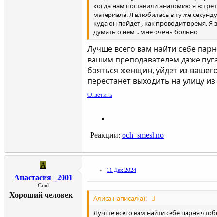
когда нам поставили анатомию я встре
материала. Я влюбилась в ту же секунду
куда он пойдет , как проводит время. Я
думать о нем .. мне очень больно
Лучше всего вам найти себе пар
вашим преподавателем даже пугае
бояться женщин, уйдет из вашего
перестанет выходить на улицу из
Ответить
Реакции:
och_smeshno
А
11 Дек 2024
Анастасия _2001
Cool
Хороший человек
Алиса написал(а):
Лучше всего вам найти себе парня что