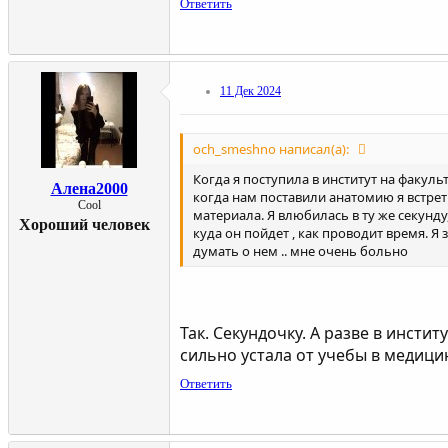
Ответить
11 Дек 2024
och_smeshno написал(а):
Когда я поступила в институт на факуль
Алена2000
когда нам поставили анатомию я встре
Cool
материала. Я влюбилась в ту же секунду
Хороший человек
куда он пойдет , как проводит время. Я
думать о нем .. мне очень больно
Так. Секундочку. А разве в инстит
сильно устала от учебы в медици
Ответить