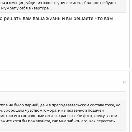
ояться женщин, уйдет из вашего университета, больше не будет
и умрет у себя в квартире….
но решать вам ваша жизнь и вы решаете что вам
#4
руппе не было парней, да и в преподавательском составе тоже, но
н, с хорошим чувством юмора, и качественной подачей
 смотрю его социальные сети, сохраняю себе фото, слежу за тем
кажите хотя бы пожалуйста, как мне забыть его, как перестать