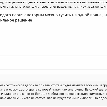
шу, прекратите это делать, иначе он может испугаться вас и начнет б
му что там много женщин, перестанет выходить на улицу из за женщин 
одого парня с которым можно тусить на одной волне , 
вильное решение
тет «сестринское дело» то поняла что там будет нехватка мужчин , в г
тила его, молодого врача который читал нам анатомию. Высокий шате
, и главное это к что-то больше любви, это похоже на одержимость, я
 знаю что мне ничего не светит , что не будет взаимной любви. Но подс