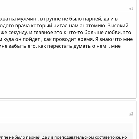
#1
хватка мужчин , в группе не было парней, да и в
лодого врача который читал нам анатомию. Высокий
е секунду, и главное это к что-то больше любви, это
 куда он пойдет , как проводит время. Я знаю что мне
не забыть его, как перестать думать о нем .. мне
#2
руппе не было парней, да и в преподавательском составе тоже, но