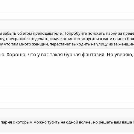
бы забыть об этом преподавателе. Попробуйте поискать парня за пр
шу, прекратите это делать, иначе он может испугаться вас и начнет б
му что там много женщин, перестанет выходить на улицу из за женщин 
ию. Хорошо, что у вас такая бурная фантазия. Но увер
парня с которым можно тусить на одной волне , но решать вам ваша 