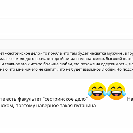
тет «сестринское дело» то поняла что там будет нехватка мужчин , в г
тила его, молодого врача который читал нам анатомию. Высокий шате
, и главное это к что-то больше любви, это похоже на одержимость, я
 знаю что мне ничего не светит , что не будет взаимной любви. Но подс
уте есть факультет "сестринское дело"
На
нском, поэтому наверное такая путаница