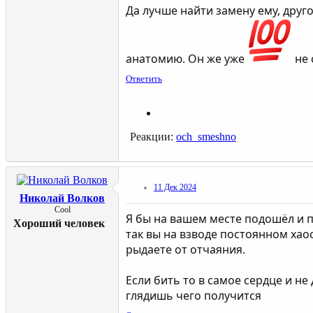
Да лучше найти замену ему, друг
анатомию. Он же уже
не 
Ответить
Реакции:
och_smeshno
11 Дек 2024
Николай Волков
Cool
Я бы на вашем месте подошёл и по
Хороший человек
так вы на взводе постоянном хао
рыдаете от отчаяния.
Если бить то в самое сердце и н
глядишь чего получится