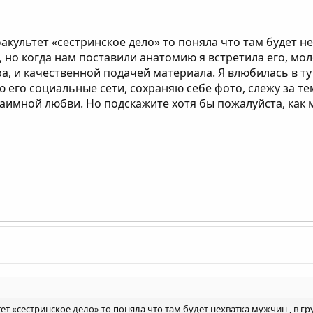
факультет «сестринское дело» то поняла что там будет не
 но когда нам поставили анатомию я встретила его, мо
 и качественной подачей материала. Я влюбилась в ту ж
его социальные сети, сохраняю себе фото, слежу за тем
взаимной любви. Но подскажите хотя бы пожалуйста, как м
тет «сестринское дело» то поняла что там будет нехватка мужчин , в г