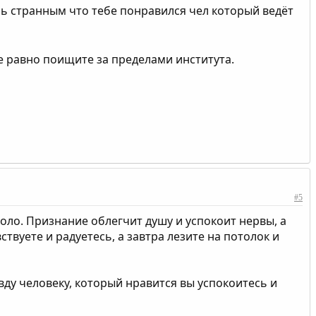
сь странным что тебе понравился чел который ведёт
е равно поищите за пределами института.
#5
коло. Признание облегчит душу и успокоит нервы, а
твуете и радуетесь, а завтра лезите на потолок и
вду человеку, который нравится вы успокоитесь и