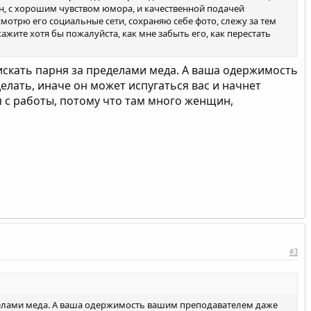
н, с хорошим чувством юмора, и качественной подачей
 смотрю его социальные сети, сохраняю себе фото, слежу за тем
кажите хотя бы пожалуйста, как мне забыть его, как перестать
искать парня за пределами меда. А ваша одержимость
елать, иначе он может испугаться вас и начнет
я с работы, потому что там много женщин,
#3
еделами меда. А ваша одержимость вашим преподавателем даже