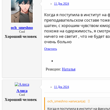
11 Дек 2024
Когда я поступила в институт на 
преподавательском составе тоже,
шатен, с хорошим чувством юмора,
och_smeshno
похоже на одержимость, я смотрю 
Cool
ничего не светит , что не будет 
Хороший человек
очень больно
Ответить
Реакции:
Наталья
11 Дек 2024
Алиса
Cool
Хороший человек
och_smeshno написал(а):
Когда я поступила в институт на факуль