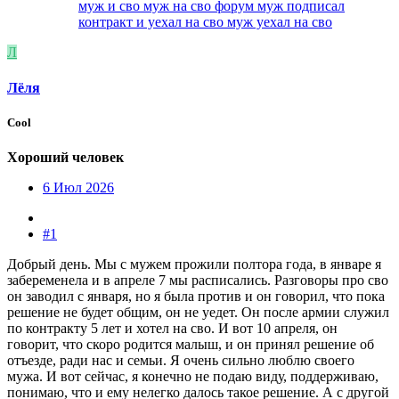
муж и сво
муж на сво форум
муж подписал
контракт и уехал на сво
муж уехал на сво
Л
Лëля
Cool
Хороший человек
6 Июл 2026
#1
Добрый день. Мы с мужем прожили полтора года, в январе я
забеременела и в апреле 7 мы расписались. Разговоры про сво
он заводил с января, но я была против и он говорил, что пока
решение не будет общим, он не уедет. Он после армии служил
по контракту 5 лет и хотел на сво. И вот 10 апреля, он
говорит, что скоро родится малыш, и он принял решение об
отъезде, ради нас и семьи. Я очень сильно люблю своего
мужа. И вот сейчас, я конечно не подаю виду, поддерживаю,
понимаю, что и ему нелегко далось такое решение. А с другой