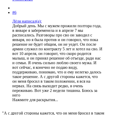
#6
Лëля написал(а):
Добрый день. Мы с мужем прожили полтора года,
в январе я забеременела и в апреле 7 мы
расписались. Разговоры про сво он заводил с
января, но я была против и он говорил, что пока
решение не будет общим, он не уедет. Он после
армии служил по контракту 5 лет и хотел на сво. И
вот 10 апреля, он говорит, что скоро родится
малыш, и он принял решение об отъезде, ради нас
и семьи. Я очень сильно люблю своего мужа. И
вот сейчас, я конечно не подаю виду,
поддерживаю, понимаю, что и ему нелегко далось
такое решение. А с другой стороны кажется, что
он меня бросил в таком положении, я вся на
нервах. На связь выходит редко, я очень
переживаю. Вот уже 2 недели тишина. Боюсь за
него
Нажмите для раскрытия...
"А с другой стороны кажется, что он меня бросил в таком