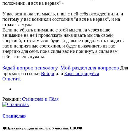
положении, я вся на нервах" -
У вас возникла эта мысль, и вы с ней себя отождествили, и
поэтому у вас возникли состояния "я вся на нервах", и на
страхе за мужа.
Если не убрать внимание с этой мысли, а через ваше
внимание на ней продолжать накачивать мысль своей
энергией, то эта мысль будет и дальше продолжать вводить
вас в неприятные состояния, и будет выкачивать из вас
энергию для себя, пока силы вас не покинут, а силы вам
сейчас очень нужны.
Задай вопрос психологу. Мой раздел для вопросов
Для
просмотра ссылки
Войди
или
Зарегистрируйся
Ответить
Реакции:
Станислав
и
Лëля
Станислав
❤️Практикующий психолог. Участник СВО❤️