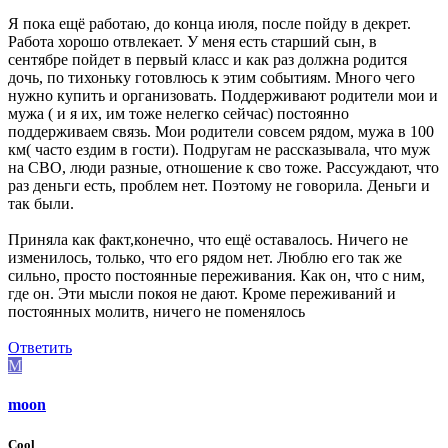
Я пока ещё работаю, до конца июля, после пойду в декрет.
Работа хорошо отвлекает. У меня есть старший сын, в
сентябре пойдет в первый класс и как раз должна родится
дочь, по тихоньку готовлюсь к этим событиям. Много чего
нужно купить и организовать. Поддерживают родители мои и
мужа ( и я их, им тоже нелегко сейчас) постоянно
поддерживаем связь. Мои родители совсем рядом, мужа в 100
км( часто ездим в гости). Подругам не рассказывала, что муж
на СВО, люди разные, отношение к сво тоже. Рассуждают, что
раз деньги есть, проблем нет. Поэтому не говорила. Деньги и
так были.
Приняла как факт,конечно, что ещё оставалось. Ничего не
изменилось, только, что его рядом нет. Люблю его так же
сильно, просто постоянные переживания. Как он, что с ним,
где он. Эти мысли покоя не дают. Кроме переживаний и
постоянных молитв, ничего не поменялось
Ответить
M
moon
Cool