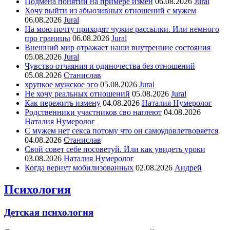
Подмена понятий на примере измен
06.08.2026
Jural
Хочу выйти из абьюзивных отношений с мужем
06.08.2026
Jural
На мою почту приходят чужие рассылки. Или немного
про границы
06.08.2026
Jural
Внешний мир отражает наши внутренние состояния
05.08.2026
Jural
Чувство отчаяния и одиночества без отношений
05.08.2026
Станислав
хрупкое мужское эго
05.08.2026
Jural
Не хочу реальных отношений
05.08.2026
Jural
Как пережить измену
04.08.2026
Наталия Нумеролог
Родственники участников сво наглеют
04.08.2026
Наталия Нумеролог
С мужем нет секса потому что он самоудовлетворяется
04.08.2026
Станислав
Свой совет себе посоветуй. Или как увидеть уроки
03.08.2026
Наталия Нумеролог
Когда вернут мобилизованных
02.08.2026
Андрей
Психология
Детская психология