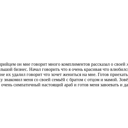
ирийцем он мне говорит много комплиментов рассказал о своей ж
льшой бизнес. Начал говорить что я очень красивая что влюбилс
 их удалил говорит что хочет жениться на мне. Готов приехать,
ку знакомил меня со своей семьёй с братом с отцом и мамой. Зов
ь очень симпатичный настоящий араб и готов меня завоевать и д