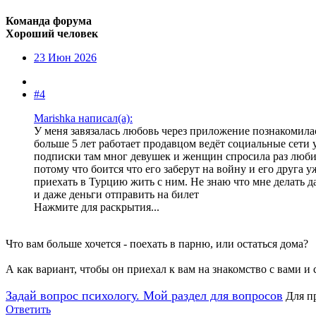
Команда форума
Хороший человек
23 Июн 2026
#4
Marishka написал(а):
У меня завязалась любовь через приложение познакомилас
больше 5 лет работает продавцом ведёт социальные сети у
подписки там мног девушек и женщин спросила раз любит 
потому что боится что его заберут на войну и его друга 
приехать в Турцию жить с ним. Не знаю что мне делать д
и даже деньги отправить на билет
Нажмите для раскрытия...
Что вам больше хочется - поехать в парню, или остаться дома?
А как вариант, чтобы он приехал к вам на знакомство с вами и
Задай вопрос психологу. Мой раздел для вопросов
Для п
Ответить