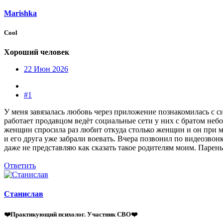
Marishka
Cool
Хороший человек
22 Июн 2026
#1
У меня завязалась любовь через приложение познакомилась с с
работает продавцом ведёт социальные сети у них с братом небо
женщин спросила раз любит откуда столько женщин и он при мне
и его друга уже забрали воевать. Вчера позвонил по видеозвон
даже не представляю как сказать такое родителям моим. Парен
Ответить
Станислав
❤️Практикующий психолог. Участник СВО❤️