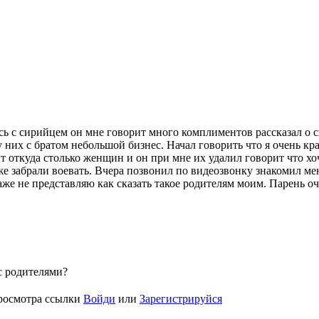
ь с сирийцем он мне говорит много комплиментов рассказал о с
 них с братом небольшой бизнес. Начал говорить что я очень кра
откуда столько женщин и он при мне их удалил говорит что хоч
уже забрали воевать. Вчера позвонил по видеозвонку знакомил ме
аже не представляю как сказать такое родителям моим. Парень о
 с родителями?
росмотра ссылки
Войди
или
Зарегистрируйся