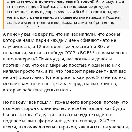
ответственность, войне-то наплевать (пардон!). А потому, что я
не понимаю целей войны. И это непонимание рождает
неприятие , тоску и депрессуху! Если бы было как в 41-м, враг
напал, вся страна в едином порыве встала на защиту Родины,
старые и малые пошли в военкоматы сами, добровольно,
тогда мне было бы понятно. А так я не понимаю и не
принимаю.
А почему вы не верите, что на нас напали, что дроны,
которые наши парни каждый день сбивают - это не
случайность, а 12 лет военных действий и 30 лет
ненависти, мести за победу СССР в ВОВ? Что вам мешает
в это поверить? Почему для, вас логичны доводы
противника, что они мирные простые люди и на них
напали просто так, а то, что говорит президент - для вас
не информативно. Тут вопросы к вам уже. Это не только
мешает вам, но и обесценивает труд наших воинов,
которые работают день и ночь.
По поводу "всё пошли" тоже много вопросов, потому что
с одной стороны конечно если все бы пошли, как будто
бы всё равны. С другой - тогда вы будете сидеть в
подвале и шить форму или делать снаряды 24/7 со
всеми, включая детей и стариков, как в 41м. Вы уверены,