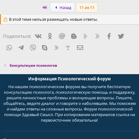
а
к
First
Назад
11 из 11
ц
и
В этой теме нельзя размещать новые ответы.
и
:
Vkontakte
Odnoklassniki
Mail.ru
Blogger
Liveinternet
Livejournal
Facebook
Twitte
Поделиться:
WhatsApp
Telegram
Viber
Skype
Gmail
yahoomail
Электронная почта
Консультации психологов
Информация Психологический форум
На нашем психологическом форуме вы получите бесплатную
консультацию психолога, психологическую помощь и поддержку,
решите личностные проблемы и волнующие вопросы. Пишите,
общайтесь, ведите диалог и говорите о наболевшем. Мы поможем
и найдем ответы на сложные вопросы. Форум психологической
помощи Здравый Смысл. При копировании материалов ссылка на
первоисточник обязательна!