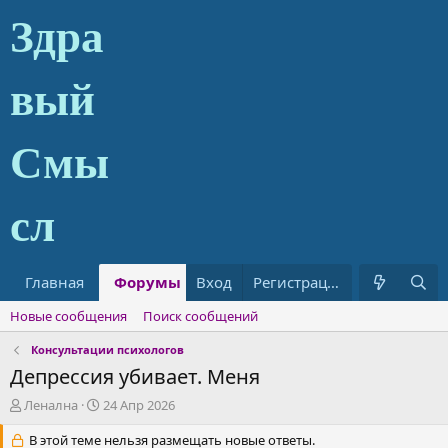
Главная
Форумы
Вход
Что нового?
Регистрация
Статьи
Новые сообщения
Поиск сообщений
Консультации психологов
Депрессия убивает. Меня
А
Д
Ленална
24 Апр 2026
в
а
т
В этой теме нельзя размещать новые ответы.
т