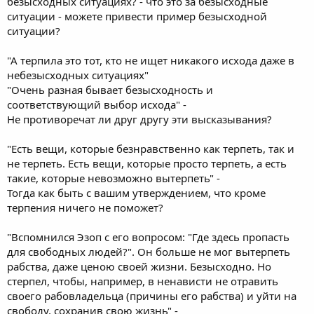
безысходных ситуациях? - что это за безысходные
и издевательствами, или наоборот, не стал бы терпеть тягот и
напряжения, риска жизни, возложив это на других.
ситуации - можете привести пример безысходной
ситуации?
Есть вещи, которые безнравственно как терпеть, так и не
терпеть. Есть вещи, которые просто терпеть, а есть такие,
"А терпила это тот, кто не ищет никакого исхода даже в
которые невозможно вытерпеть.
небезысходных ситуациях"
"Очень разная бывает безысходность и
Вспомнился Эзоп с его вопросом: "Где здесь пропасть для
свободных людей?". Он больше не мог вытерпеть рабства,
соответствующий выбор исхода" -
даже ценою своей жизни. Безысходно. Но стерпел, чтобы,
Не противоречат ли друг другу эти высказывания?
например, в ненависти не отравить своего рабовладельца
(причины его рабства) и уйти на свободу, сохранив свою жизнь.
"Есть вещи, которые безнравственно как терпеть, так и
не терпеть. Есть вещи, которые просто терпеть, а есть
Очень разная бывает безысходность и соответствующий
такие, которые невозможно вытерпеть" -
выбор исхода.
Тогда как быть с вашим утверждением, что кроме
Плохо, если нетерпение безысходности находит исход в
терпения ничего не поможет?
ненависти. Здесь лучше принять крест терпения, не устрашась
её тяготы. И такое терпение - сила духа, а не слабодушие
"Вспомнился Эзоп с его вопросом: "Где здесь пропасть
терпилы.
для свободных людей?". Он больше не мог вытерпеть
рабства, даже ценою своей жизни. Безысходно. Но
стерпел, чтобы, например, в ненависти не отравить
своего рабовладельца (причины его рабства) и уйти на
свободу, сохранив свою жизнь" -