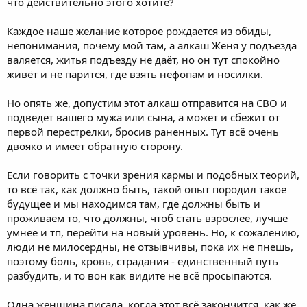
что действительно этого хотите?
Каждое наше желание которое рождается из обиды,
непонимания, почему мой там, а алкаш Женя у подъезда
валяется, житья подъезду не даёт, но он тут спокойно
живёт и не парится, где взять нефопам и носилки.
Но опять же, допустим этот алкаш отправится на СВО и
подведёт вашего мужа или сына, а может и сбежит от
первой перестрелки, бросив раненных. Тут всё очень
двояко и имеет обратную сторону.
Если говорить с точки зрения кармы и подобных теорий,
то всё так, как должно быть, такой опыт породил такое
будущее и мы находимся там, где должны быть и
проживаем то, что должны, чтоб стать взрослее, лучше
умнее и тп, перейти на новый уровень. Но, к сожалению,
люди не милосердны, не отзывчивы, пока их не пнешь,
поэтому боль, кровь, страдания - единственный путь
разбудить, и то вон как видите не всё просыпаются.
Одна женщина писала, когда этот всё закончится, как же