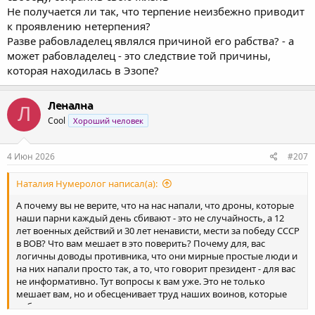
Не получается ли так, что терпение неизбежно приводит
к проявлению нетерпения?
Разве рабовладелец являлся причиной его рабства? - а
может рабовладелец - это следствие той причины,
которая находилась в Эзопе?
Ленална
Л
Cool
Хороший человек
4 Июн 2026
#207
Наталия Нумеролог написал(а):
А почему вы не верите, что на нас напали, что дроны, которые
наши парни каждый день сбивают - это не случайность, а 12
лет военных действий и 30 лет ненависти, мести за победу СССР
в ВОВ? Что вам мешает в это поверить? Почему для, вас
логичны доводы противника, что они мирные простые люди и
на них напали просто так, а то, что говорит президент - для вас
не информативно. Тут вопросы к вам уже. Это не только
мешает вам, но и обесценивает труд наших воинов, которые
работают день и ночь.