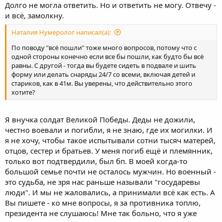
Долго не могла ответить. Но и ответить не могу. Отвечу -
и всё, замолкну.
Наталия Нумеролог написал(а):
По поводу "всё пошли" тоже много вопросов, потому что с
одной стороны конечно если все бы пошли, как будто бы всё
равны. С другой - тогда вы будете сидеть в подвале и шить
форму или делать снаряды 24/7 со всеми, включая детей и
стариков, как в 41м. Вы уверены, что действительно этого
хотите?
Я внучка солдат Великой Победы. Деды не дожили,
честно воевали и погибли, я не знаю, где их могилки. И
я не хочу, чтобы такое испытывали сотни тысяч матерей,
отцов, сестер и братьев. У меня погиб ещё и племянник,
только вот подтвердили, был бп. В моей когда-то
большой семье почти не осталось мужчин. Но военный -
это судьба, не зря нас раньше называли "государевы
люди". И мы не жаловались, а принимали всё как есть. А
Вы пишете - ко мне вопросы, я за противника топлю,
президента не слушаюсь! Мне так больно, что я уже