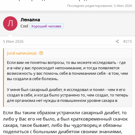
Последнее редактирование:
5 Июн 2026
Ленална
Л
Cool
Хороший человек
5 Июн 2026
#215
Jural написал(а):
Если вам не понятны вопросы, то вы можете исследовать - где
и в чём у вас происходит непонимание, и тогда появляется
возможность у вас помочь себе в пониманиии себя - в том, чем
вы создали в себе болезнь.
У меня был сахарный диабет, я исследовал и понял - чем я его
создал в себе, и когда было устранено то, чем создал, то теперь
для организма нет нужды в повышенном уровне сахара в
крови.
Если Вы таким образом устранили сахарный диабет, то
Но чтобы начать понимать себя, и изменяться из понимания
либо у Вас его не было, а был кратковременный скачок
происходящего с собой, нужно разотождествление с эго - со
сахара, такое бывает, либо Вы чудотворец и обязаны
всеми его удовольствиями, за которые приходится платить
поделиться с больными диабетом своими знаниями,
страданиями.