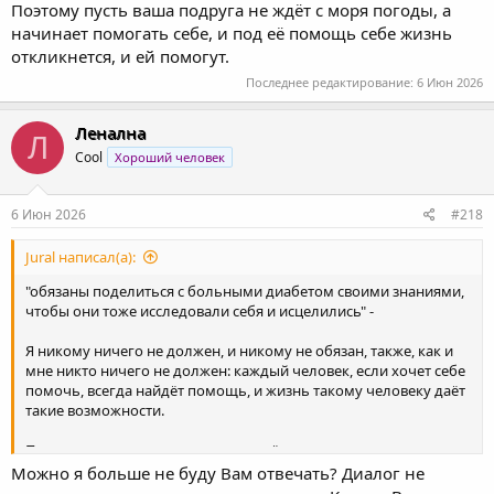
Поэтому пусть ваша подруга не ждёт с моря погоды, а
начинает помогать себе, и под её помощь себе жизнь
откликнется, и ей помогут.
Последнее редактирование:
6 Июн 2026
Ленална
Л
Cool
Хороший человек
6 Июн 2026
#218
Jural написал(а):
"обязаны поделиться с больными диабетом своими знаниями,
чтобы они тоже исследовали себя и исцелились" -
Я никому ничего не должен, и никому не обязан, также, как и
мне никто ничего не должен: каждый человек, если хочет себе
помочь, всегда найдёт помощь, и жизнь такому человеку даёт
такие возможности.
Поэтому пусть ваша подруга не ждёт с моря погоды, а
начинает помогать себе, и под её помощь себе жизнь
Можно я больше не буду Вам отвечать? Диалог не
откликнется, и ей помогут.