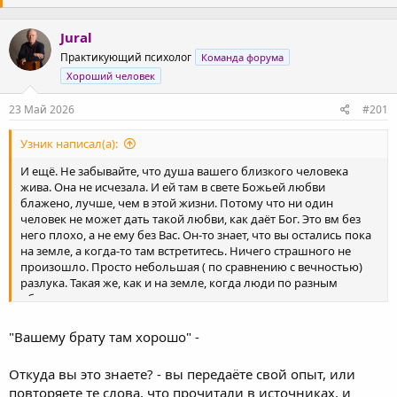
о
а
р
н
Jural
т
а
е
ч
Практикующий психолог
Команда форума
м
а
Хороший человек
ы
л
а
23 Май 2026
#201
Узник написал(а):
И ещё. Не забывайте, что душа вашего близкого человека
жива. Она не исчезала. И ей там в свете Божьей любви
блажено, лучше, чем в этой жизни. Потому что ни один
человек не может дать такой любви, как даёт Бог. Это вм без
него плохо, а не ему без Вас. Он-то знает, что вы остались пока
на земле, а когда-то там встретитесь. Ничего страшного не
произошло. Просто небольшая ( по сравнению с вечностью)
разлука. Такая же, как и на земле, когда люди по разным
обстоятельства разлучаются и скучают друг по другу, им друг
без друга плохо, потому что они любят друг друга. Но Божья
любовь несравненно блаженнее, и потому там ушедшим
"Вашему брату там хорошо" -
лучше.
Откуда вы это знаете? - вы передаёте свой опыт, или
Можете почитать литературу, что ощущают люди, у которых
повторяете те слова, что прочитали в источниках, и
была остановка сердца, клиническая смерть, и которые