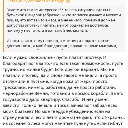
Наталия Нумеролог написал(а):
Знаете что самое интересное? Что есть ситуации, где вы с
бутылкой и выдрой (образно), и кто-то также думает, а может и
пишет, что вот за что ей всё, а мне ничего, почему я должен
допустим ипотеку платить, а ей от родителей досталось,
почему у неё то-то, а я вот такой несчастный.
И пока зависть (ему повезло, а мне нет) и гордыня (он не
достоин жить, а мой брат достоин) правят вашими мыслями,
очень тяжело избавиться от обиды на всех и начать идти в
принятие. Я часто это вижу такие заметки, что "мой муж
Если нужно своё жильё - пусть платит ипотеку. И
зарабатывал хорошо, всех любил, всем помогал, а ему такие
благодарит Бога за то, что есть такая возможность, пусть
испытания, а вот сосед то-то, а у него всё само". На самом деле
трудно, но жильё будет. Есть другой вариант. Мы не
от того, что конкретный сосед погибнет на СВО ваша душа
платили ипотеку, да и слова такого не знали, а просто
никак не успокоится - это отдельный ваш личный процесс
отслужили в пустыне, когда кожа от жары просто
должен быть горевания, чтобы принять потерю брата и от
трескалась, ничего, работали, да не просто работали,
поиска виноватых перейти в принятие. Читала, что боль не
проходит, но мы становимся больше этой боли и появляются
чернорабочие Земли, готовили в космос корабли. За это
силы идти дальше и потихоньку оттаивать. Но это всё требует
государство дало квартиру. Спасибо. И нет у меня
сил и времени, поэтому берегите нервы и ищите то, что вас
зависти. Только печаль и тоска, зачем Бог забрал всех
сейчас поддержит, даст опору.
моих братьев? Но моё твёрдое убеждение: если на
страну напали, если летят дроны (не факт, что с Украины,
из соседнего леса могут нанятые пульнуть), если гибнут