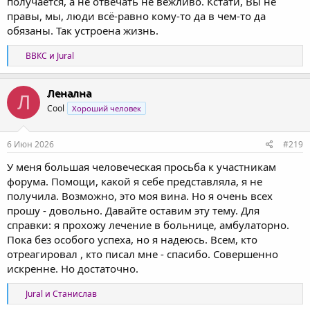
получается, а не отвечать не вежливо. Кстати, Вы не
правы, мы, люди всё-равно кому-то да в чем-то да
обязаны. Так устроена жизнь.
Р
ВВКС
и
Jural
е
а
к
Ленална
Л
ц
Cool
Хороший человек
и
и
:
6 Июн 2026
#219
У меня большая человеческая просьба к участникам
форума. Помощи, какой я себе представляла, я не
получила. Возможно, это моя вина. Но я очень всех
прошу - довольно. Давайте оставим эту тему. Для
справки: я прохожу лечение в больнице, амбулаторно.
Пока без особого успеха, но я надеюсь. Всем, кто
отреагировал , кто писал мне - спасибо. Совершенно
искренне. Но достаточно.
Р
Jural
и
Станислав
е