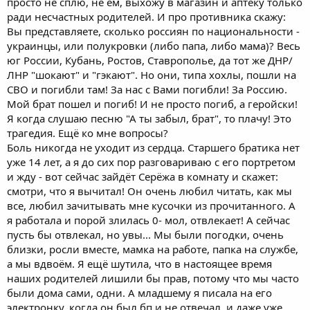
просто не сплю, не ем, выхожу в магазин и аптеку только
ради несчастных родителей. И про противника скажу:
Вы представляете, сколько россиян по национальности -
украинцы, или полукровки (либо папа, либо мама)? Весь
юг России, Кубань, Ростов, Ставрополье, да тот же ДНР/
ЛНР "шокают" и "гэкают". Но они, типа хохлы, пошли на
СВО и погибли там! За нас с Вами погибли! За Россию.
Мой брат пошел и погиб! И не просто погиб, а геройски!
Я когда слушаю песню "А ты забыл, брат", то плачу! Это
трагедия. Ещё ко мне вопросы?
Боль никогда не уходит из сердца. Старшего братика нет
уже 14 лет, а я до сих пор разговариваю с его портретом
и жду - вот сейчас зайдёт Серёжа в комнату и скажет:
смотри, что я вычитал! Он очень любил читать, как мы
все, любил зачитывать мне кусочки из прочитанного. А
я работала и порой злилась 0- мол, отвлекает! А сейчас
пусть бы отвлекал, но увы... Мы были погодки, очень
близки, росли вместе, мамка на работе, папка на службе,
а мы вдвоём. Я ещё шутила, что в настоящее время
наших родителей лишили бы прав, потому что мы часто
были дома сами, одни. А младшему я писала на его
электронку, когда он был бп и не отвечал, и даже уже