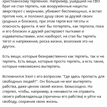
христианскому терпению. Например, ушедший на СВО
мучились тоской и ненавистью, разъедающей душу, а чтобы
брат не стал терпеть, как вооружённые нацисты
просто с миром ждали встречи, когда настанет отведённое
зверствуют с мирными, убивают беспомощных, и встал
время.
против них, и положил душу свою за друзей своих
(родных и близких), при этом терпя все тяготы и
Он герой и здесь, и там.
опасность фронта. А мог бы потерпеть, как терпила, пока
и его близких и друзей растерзают пытками и
издевательствами, или наоборот, не стал бы терпеть
тягот и напряжения, риска жизни, возложив это на
других.
Есть вещи, которые безнравственно как терпеть, так и не
терпеть. Есть вещи, которые просто терпеть, а есть такие,
которые невозможно вытерпеть.
Вспомнился Эзоп с его вопросом: "Где здесь пропасть для
свободных людей?". Он больше не мог вытерпеть
рабства, даже ценою своей жизни. Безысходно. Но
стерпел, чтобы, например, в ненависти не отравить
своего рабовладельца (причины его рабства) и уйти на
свободу, сохранив свою жизнь.