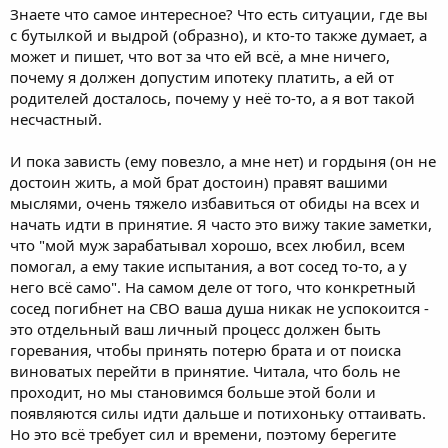
Знаете что самое интересное? Что есть ситуации, где вы
с бутылкой и выдрой (образно), и кто-то также думает, а
может и пишет, что вот за что ей всё, а мне ничего,
почему я должен допустим ипотеку платить, а ей от
родителей досталось, почему у неё то-то, а я вот такой
несчастный.
И пока зависть (ему повезло, а мне нет) и гордыня (он не
достоин жить, а мой брат достоин) правят вашими
мыслями, очень тяжело избавиться от обиды на всех и
начать идти в принятие. Я часто это вижу такие заметки,
что "мой муж зарабатывал хорошо, всех любил, всем
помогал, а ему такие испытания, а вот сосед то-то, а у
него всё само". На самом деле от того, что конкретный
сосед погибнет на СВО ваша душа никак не успокоится -
это отдельный ваш личный процесс должен быть
горевания, чтобы принять потерю брата и от поиска
виноватых перейти в принятие. Читала, что боль не
проходит, но мы становимся больше этой боли и
появляются силы идти дальше и потихоньку оттаивать.
Но это всё требует сил и времени, поэтому берегите