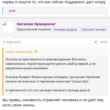
нервы и ищите то, что вас сейчас поддержит, даст опору.
Р
Jural
е
а
к
Наталия Нумеролог
ц
Практический психолог
Команда форума
Хороший человек
и
и
:
31 Май 2026
#205
Узник написал(а):
Исхожу из христианского мировоззрения. Всё знать
невозможно, порой приходится делать выбор верой, а не
рациональными знаниями.
В жизни бывают безысходные ситуации, где кроме терпения
ничего не поможет. А терпению помогает только Бог.
А терпила это тот, кто не ищет никакого исхода даже в
небезысходных ситуациях. И это не имеет отношения к
христианскому терпению. Например, ушедший на СВО брат не
Вы правы, ненависть отравляет человека и не даёт ему
стал терпеть, как вооружённые нацисты зверствуют с
жить свою жизнь.
мирными, убивают беспомощных, и встал против них, и