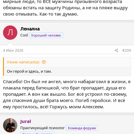
мирные люди, то ВСЕ мужчины призывного возраста
обязаны встать на защиту Родины, а не на пляже выдру
свою отмывать. Как-то так думаю.
Ленална
Л
Cool
Хороший человек
4 Июн 2026
#209
Узник написал(а):
Он герой и здесь, и там.
Спасибо! Он был не ангел, много набарагозил в жизни, я
плакала перед батюшкой, что брат пропадает, душа его
пропадает. А вон как вышло. Бог всё устроил по-своему,
для спасения души брата моего. Погиб геройски. И всё
ему простилось, всё! Горжусь моим Алексеем.
Jural
Практикующий психолог
Команда форума