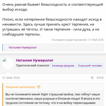
Очень разная бывает безысходность и соответствующий
выбор исхода.
Плохо, если нетерпение безысходности находит исход в
ненависти. Здесь лучше принять крест терпения, не
устрашась её тяготы. И такое терпение - сила духа, а не
слабодушие терпилы.
Последнее редактирование:
31 Май 2026
Р
Наталия Нумеролог
е
а
к
Наталия Нумеролог
ц
Практический психолог
Команда форума
Хороший человек
и
и
:
31 Май 2026
#203
Ленална написал(а):
Вы не понимаете меня! Идёт страшная война, там гибнут наши
соотечественники, наши родные и близкие люди! Я впала в это
трудное состояние не потому, что я на войну перекладываю