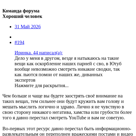
Команда форума
Хороший человек
31 Май 2026
#194
Иринка. 44 написал(а):
Дело у меня в другом, везде я натыкаюсь на такие
вещи как оскорбление наших парней с сво, в Ютуб
вообще невозможно смотреть никакие сводки, так
как льются помои от наших же, диванных
экспертов
Нажмите для раскрытия...
Чем больше и чаще вы будете заострять своё внимание на
таких вещах, тем сильнее они будут кружить вам голову и
мешать мыслить логично и здраво. Лично я не чувствую в
свою сторону никакого негатива, хамства или грубости более
того я давно перестал смотреть YouTube и вам не советую.
Во-первых этот ресурс давно перестал быть информационно-
развлекательным он переполнен вражескими постами и видео