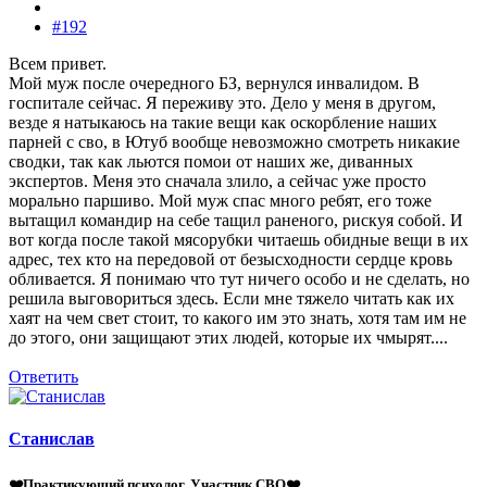
#192
Всем привет.
Мой муж после очередного БЗ, вернулся инвалидом. В
госпитале сейчас. Я переживу это. Дело у меня в другом,
везде я натыкаюсь на такие вещи как оскорбление наших
парней с сво, в Ютуб вообще невозможно смотреть никакие
сводки, так как льются помои от наших же, диванных
экспертов. Меня это сначала злило, а сейчас уже просто
морально паршиво. Мой муж спас много ребят, его тоже
вытащил командир на себе тащил раненого, рискуя собой. И
вот когда после такой мясорубки читаешь обидные вещи в их
адрес, тех кто на передовой от безысходности сердце кровь
обливается. Я понимаю что тут ничего особо и не сделать, но
решила выговориться здесь. Если мне тяжело читать как их
хаят на чем свет стоит, то какого им это знать, хотя там им не
до этого, они защищают этих людей, которые их чмырят....
Ответить
Станислав
❤️Практикующий психолог. Участник СВО❤️