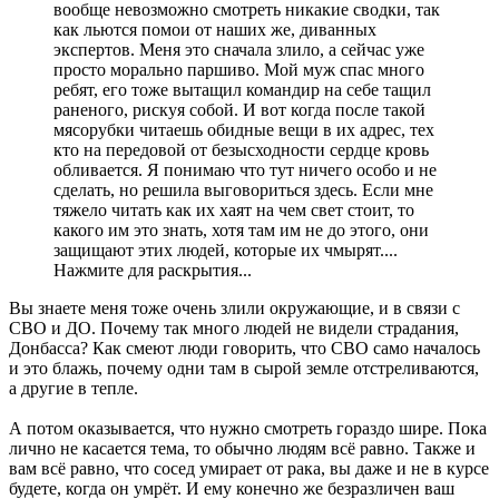
вообще невозможно смотреть никакие сводки, так
как льются помои от наших же, диванных
экспертов. Меня это сначала злило, а сейчас уже
просто морально паршиво. Мой муж спас много
ребят, его тоже вытащил командир на себе тащил
раненого, рискуя собой. И вот когда после такой
мясорубки читаешь обидные вещи в их адрес, тех
кто на передовой от безысходности сердце кровь
обливается. Я понимаю что тут ничего особо и не
сделать, но решила выговориться здесь. Если мне
тяжело читать как их хаят на чем свет стоит, то
какого им это знать, хотя там им не до этого, они
защищают этих людей, которые их чмырят....
Нажмите для раскрытия...
Вы знаете меня тоже очень злили окружающие, и в связи с
СВО и ДО. Почему так много людей не видели страдания,
Донбасса? Как смеют люди говорить, что СВО само началось
и это блажь, почему одни там в сырой земле отстреливаются,
а другие в тепле.
А потом оказывается, что нужно смотреть гораздо шире. Пока
лично не касается тема, то обычно людям всё равно. Также и
вам всё равно, что сосед умирает от рака, вы даже и не в курсе
будете, когда он умрёт. И ему конечно же безразличен ваш