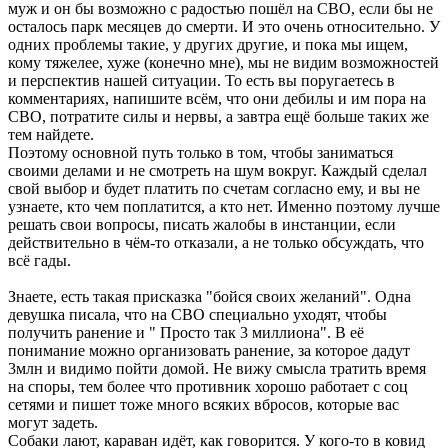
муж и он бы возможно с радостью пошёл на СВО, если бы не
осталось парк месяцев до смерти. И это очень относительно. У
одних проблемы такие, у других другие, и пока мы ищем,
кому тяжелее, хуже (конечно мне), мы не видим возможностей
и перспектив нашей ситуации. То есть вы поругаетесь в
комментариях, напишите всём, что они дебилы и им пора на
СВО, потратите силы и нервы, а завтра ещё больше таких же
тем найдете.
Поэтому основной путь только в том, чтобы заниматься
своими делами и не смотреть на шум вокруг. Каждый сделал
свой выбор и будет платить по счетам согласно ему, и вы не
узнаете, кто чем поплатится, а кто нет. Именно поэтому лучше
решать свои вопросы, писать жалобы в инстанции, если
действительно в чём-то отказали, а не только обсуждать, что
всё гады.
Знаете, есть такая присказка "бойся своих желаний". Одна
девушка писала, что на СВО специально уходят, чтобы
получить ранение и " Просто так 3 миллиона". В её
понимание можно организовать ранение, за которое дадут
3млн и видимо пойти домой. Не вижу смысла тратить время
на споры, тем более что противник хорошо работает с соц
сетями и пишет тоже много всяких вбросов, которые вас
могут задеть.
Собаки лают, караван идёт, как говорится. У кого-то в ковид