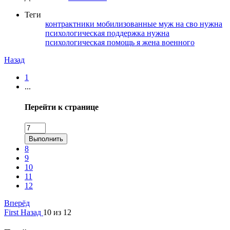
Теги
контрактники
мобилизованные
муж на сво
нужна
психологическая поддержка
нужна
психологическая помощь
я жена военного
Назад
1
...
Перейти к странице
Выполнить
8
9
10
11
12
Вперёд
First
Назад
10 из 12