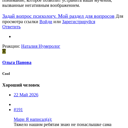
понимание, которое позволит устранить ваши мучения,
вызванные негативным воображением.
Задай вопрос психологу. Мой раздел для вопросов
Для
просмотра ссылки
Войди
или
Зарегистрируйся
Ответить
Реакции:
Наталия Нумеролог
О
Ольга Панова
Cool
Хороший человек
22 Май 2026
#191
Мари Я написал(а):
Тяжело нашим ребятам знаю не понаслышке сама